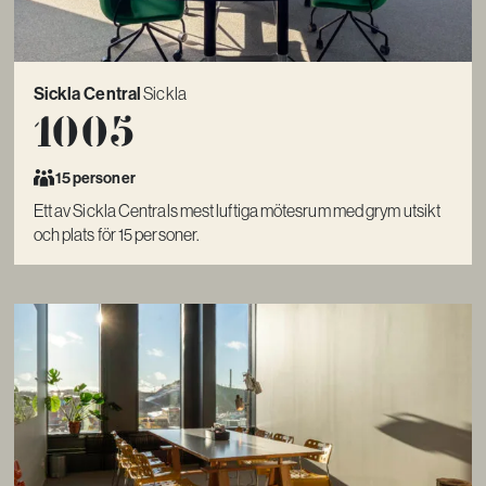
Sickla Central
Sickla
1005
15 personer
Ett av Sickla Centrals mest luftiga mötesrum med grym utsikt
och plats för 15 personer.