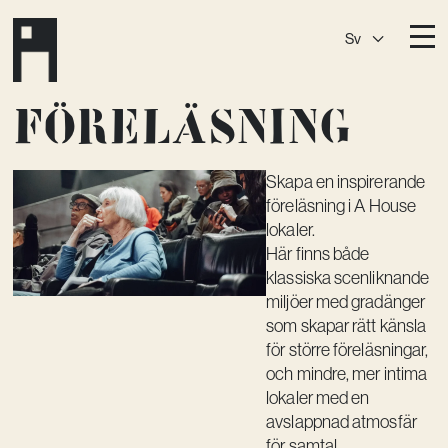
Sv
Destinationer
Föreläsning
A House
Östermalm
A House
Slaktis
Skapa en inspirerande
föreläsning i A House
A House
Slussen
lokaler.
Här finns både
A House
Sickla
klassiska scenliknande
miljöer med gradänger
A House
Hagastaden
som skapar rätt känsla
Medlemskap
för större föreläsningar,
och mindre, mer intima
Event­lokaler
lokaler med en
avslappnad atmosfär
Community
för samtal,