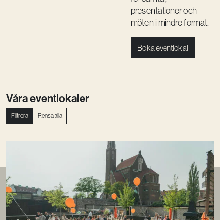
Kreativ utveckling
presentationer och
möten i mindre format.
Vision
Kontakt
Boka eventlokal
Våra eventlokaler
Filtrera
Rensa alla