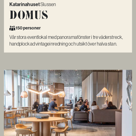
Katarinahuset
Slussen
Domus
150 personer
Vår stora eventlokal med panoramafönster i tre väderstreck,
handplockad vintageinredning och utsikt över halva stan.