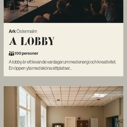
Ark
Östermalm
A lobby
100 personer
A lobby är ett levande vardagsrum med energi och kreativitet.
En öppen yta med sköna sittplatser...