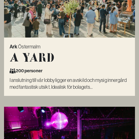
Ark
Östermalm
A Yard
200 personer
I anslutning till vår lobby ligger en avskild och mysig innergård
med fantastisk utsikt. Idealisk för bolagets...