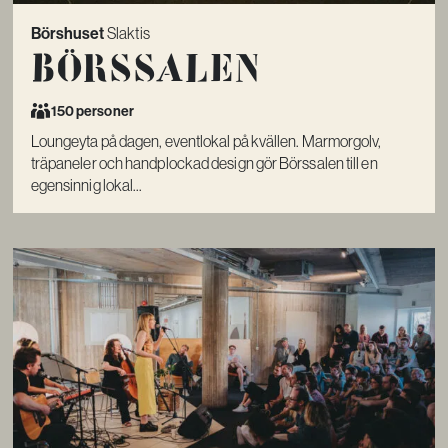
Börshuset
Slaktis
Börssalen
150 personer
Loungeyta på dagen, eventlokal på kvällen. Marmorgolv,
träpaneler och handplockad design gör Börssalen till en
egensinnig lokal...