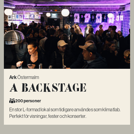
Ark
Östermalm
A Backstage
200 personer
En stor L-formad lokal som tidigare användes som klimatlab.
Perfekt för visningar, fester och konserter.