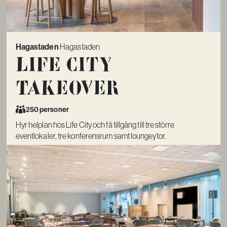
Hagastaden
Hagastaden
Life City
Takeover
250 personer
Hyr helplan hos Life City och få tillgång till tre större
eventlokaler, tre konferensrum samt loungeytor.