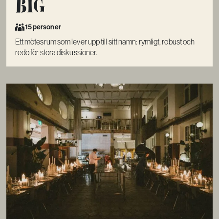
Big
15 personer
Ett mötesrum som lever upp till sitt namn: rymligt, robust och
redo för stora diskussioner.