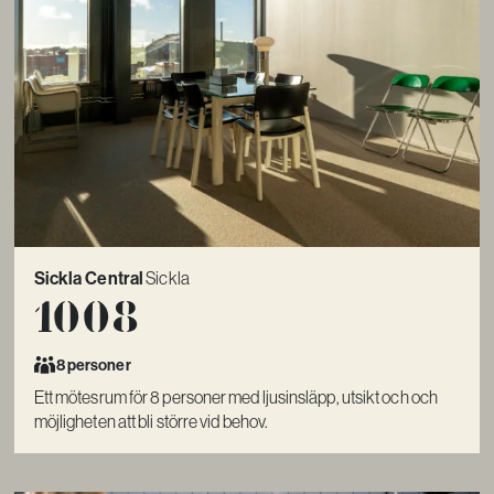
Sickla Central
Sickla
1008
8 personer
Ett mötesrum för 8 personer med ljusinsläpp, utsikt och och
möjligheten att bli större vid behov.