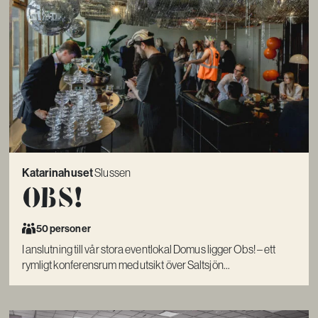
Katarinahuset
Slussen
Obs!
50 personer
I anslutning till vår stora eventlokal Domus ligger Obs! – ett
rymligt konferensrum med utsikt över Saltsjön...