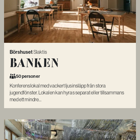
Börshuset
Slaktis
Banken
50 personer
Konferenslokal med vackert ljusinsläpp från stora
jugendfönster. Lokalen kan hyras separat eller tillsammans
med ett mindre...