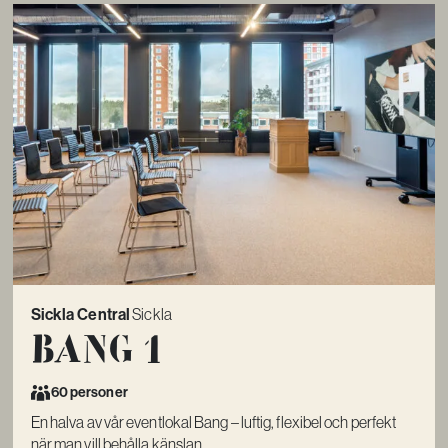
Sickla Central
Sickla
Bang 1
60 personer
En halva av vår eventlokal Bang – luftig, flexibel och perfekt
när man vill behålla känslan...