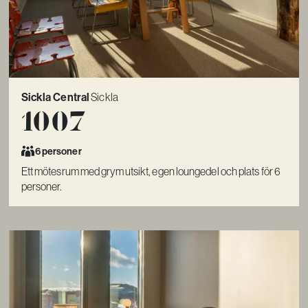
Sickla Central
Sickla
1007
6 personer
Ett mötesrum med grym utsikt, egen loungedel och plats för 6
personer.