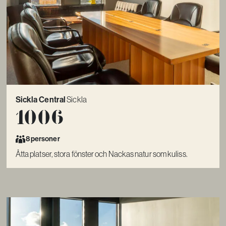
Sickla Central
Sickla
1006
8 personer
Åtta platser, stora fönster och Nackas natur som kuliss.