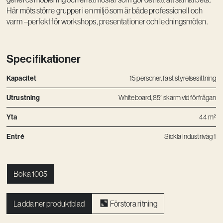
Kreativ utveckling
Här möts större grupper i en miljö som är både professionell och
varm –perfekt för workshops, presentationer och ledningsmöten.
Vision
Kontakt
Specifikationer
Kapacitet
15 personer, fast styrelsesittning
Utrustning
Whiteboard, 85′ skärm vid förfrågan
Yta
44 m²
Entré
Sickla Industriväg 1
Boka 1005
Ladda ner produktblad
Förstora ritning