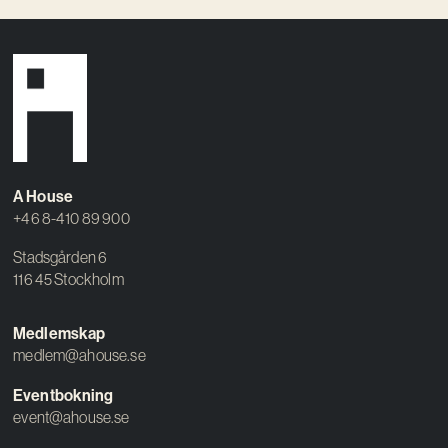
A House
+46 8-410 89 900
Stadsgården 6
116 45 Stockholm
Medlemskap
medlem@ahouse.se
Eventbokning
event@ahouse.se