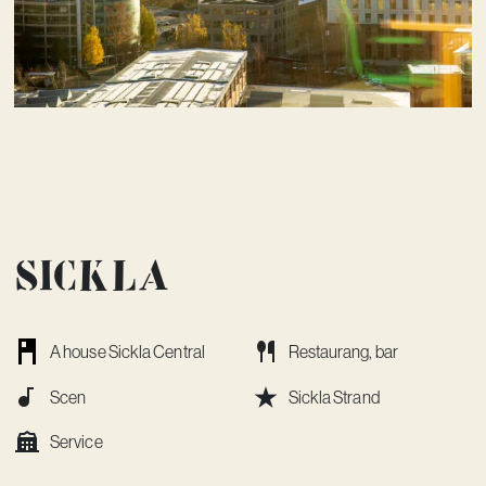
Sickla
A house Sickla Central
Restaurang, bar
Scen
Sickla Strand
Service