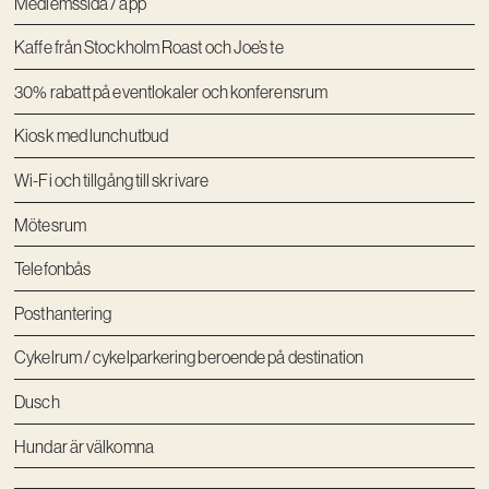
Medlemssida / app
Kaffe från Stockholm Roast och Joe’s te
30% rabatt på eventlokaler och konferensrum
Kiosk med lunchutbud
Wi-Fi och tillgång till skrivare
Mötesrum
Telefonbås
Posthantering
Cykelrum / cykelparkering beroende på destination
Dusch
Hundar är välkomna