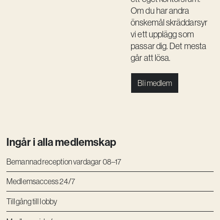
Kreativ utveckling
Om du har andra
önskemål skräddarsyr
Vision
vi ett upplägg som
passar dig. Det mesta
Kontakt
går att lösa.
Bli medlem
Ingår i alla medlemskap
Bemannad reception vardagar 08–17
Medlemsaccess 24/7
Tillgång till lobby