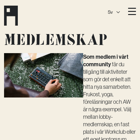
Sv
Destinationer
Medlemskap
A House
Östermalm
A House
Slaktis
Som medlem i vårt
community
får du
A House
Slussen
tillgång till aktiviteter
som gör det enkelt att
A House
Sickla
hitta nya samarbeten.
Frukost, yoga,
A House
Hagastaden
föreläsningar och AW
Medlemskap
är några exempel. Välj
mellan lobby-
Event­lokaler
medlemskap, en fast
plats i vår Workclub eller
Community
ett eget kontorsrum.