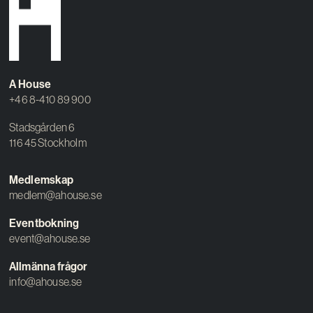
A House
+46 8-410 89 900
Stadsgården 6
116 45 Stockholm
Medlemskap
medlem@ahouse.se
Eventbokning
event@ahouse.se
Allmänna frågor
info@ahouse.se