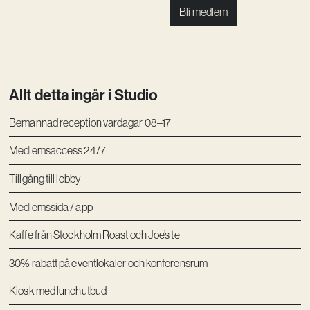
Bli medlem
Allt detta ingår i Studio
Bemannad reception vardagar 08–17
Medlemsaccess 24/7
Tillgång till lobby
Medlemssida / app
Kaffe från Stockholm Roast och Joe’s te
30% rabatt på eventlokaler och konferensrum
Kiosk med lunchutbud