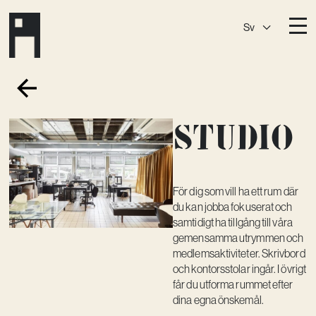
Sv
Destinationer
A House
Östermalm
Studio
A House
Slaktis
A House
Slussen
A House
Sickla
För dig som vill ha ett rum där
du kan jobba fokuserat och
A House
Hagastaden
samtidigt ha tillgång till våra
gemensamma utrymmen och
Medlemskap
medlemsaktiviteter. Skrivbord
och kontorsstolar ingår. I övrigt
Event­lokaler
får du utforma rummet efter
Community
dina egna önskemål.