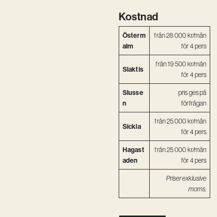
Kreativ utveckling
Kostnad
Vision
Österm
från 28 000 kr/mån
alm
för 4 pers
Kontakt
från 19 500 kr/mån
Slaktis
för 4 pers
Slusse
pris ges på
n
förfrågan
från 25 000 kr/mån
Sickla
för 4 pers
Hagast
från 25 000 kr/mån
aden
för 4 pers
Priser exklusive
moms.