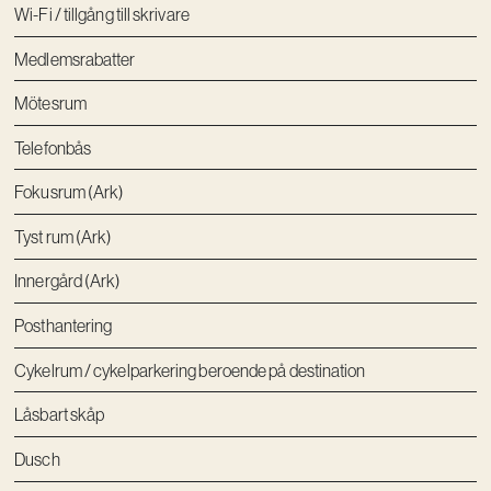
Wi-Fi / tillgång till skrivare
Medlemsrabatter
Mötesrum
Telefonbås
Fokusrum (Ark)
Tyst rum (Ark)
Innergård (Ark)
Posthantering
Cykelrum / cykelparkering beroende på destination
Låsbart skåp
Dusch