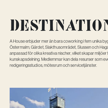
DESTINA­TIO
A House erbjuder mer än bara coworking i fem unika by
Östermalm, Gärdet, Slakthusområdet, Slussen och Hagas
anpassad för olika kreativa nischer, vilket skapar miljöe
kunskapsdelning. Medlemmar kan dela resurser som even
redigeringsstudios, mötesrum och servicetjänster.