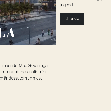
jugend.
Utforska
la
 välmående. Med 25 våningar
ral en unik destination för
en är dessutom en mest