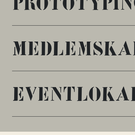
prototypin
Medlem­ska
Event­loka