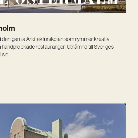
holm
m i den gamla Arkitekturskolan som rymmer kreativ
 hand­plockade restauranger. Utnämnd till Sveriges
 sig.