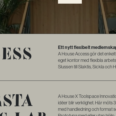
cess
Ett nytt flexibelt medlemska
A House Access gör det enkelt f
eget kontor med flexibla arbet
Slussen till Slaktis, Sickla och
rsta
A House X Toolspace Innovatio
idéer blir verklighet. Här möts
med handledning och format som 
Prototypa med eller utan hjälp,