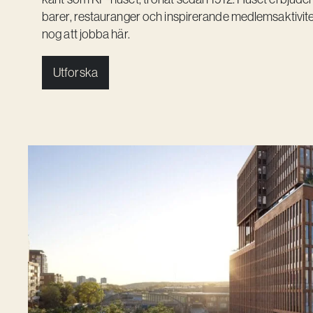
barer, restauranger och inspirerande medlemsaktivite
nog att jobba här.
Utforska