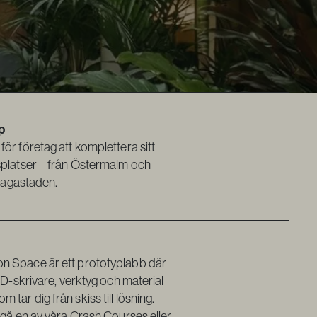
p
ör företag att komplettera sitt
splatser – från Östermalm och
 Hagastaden.
n Space är ett prototyplabb där
 3D-skrivare, verktyg och material
tar dig från skiss till lösning.
 gå en av våra Crash Courses eller