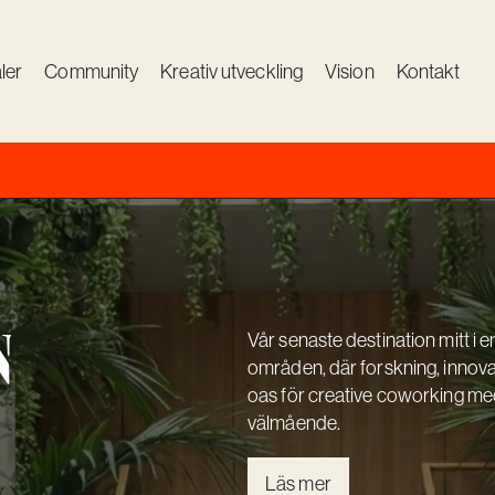
ion. Coworking, medlemsaktiviteter,
och handplockade restauranger bidrar
ler
Community
Kreativ utveckling
Vision
Kontakt
karaktär.
n
Vår senaste destination mitt 
områden, där forskning, innova
oas för creative coworking med
välmående.
Läs mer