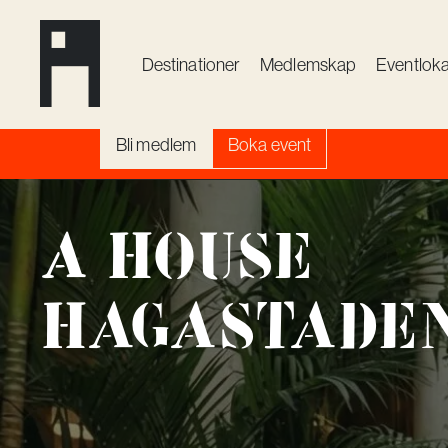
till kreativ utveckling och innovat
skräddarsydda ytor, eventlokaler 
Destinationer
Medlemskap
Event­loka
till att varje mötesplats får en unik 
Bli medlem
Boka event
A House
Hagastade