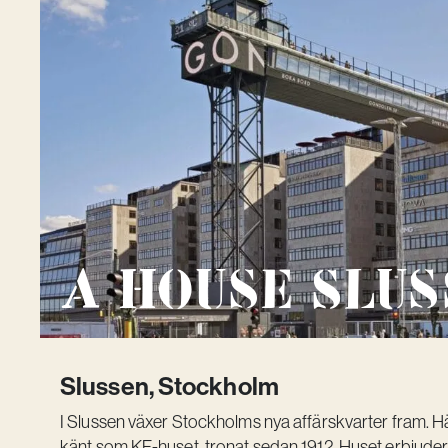
A House Slu
Slussen, Stockholm
I Slussen växer Stockholms nya affärskvarter fram. H
känt som KF-huset, tronat sedan 1912. Huset erbjude