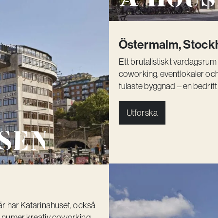
Östermalm, Stock
Ett brutalistiskt vardagsru
coworking, eventlokaler och
fulaste byggnad – en bedrift i
Utforska
ssen
är har Katarinahuset, också
r numer kreativ coworking,