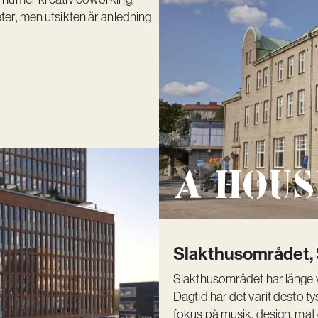
ter, men utsikten är anledning
A Hous
Slakthusområdet,
Slakthusområdet har länge va
Dagtid har det varit desto t
fokus på musik, design, mat