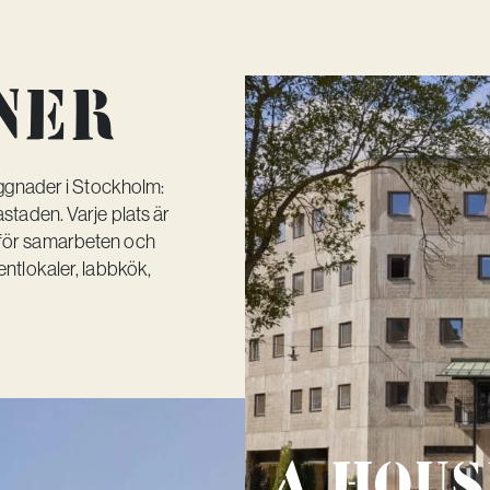
NER
ggnader i Stockholm:
taden. Varje plats är
r för samarbeten och
tlokaler, labbkök,
A Hou