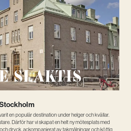
e Slaktis
 Stockholm
rit en populär destination under helger och kvällar.
ystare. Därför har vi skapat en helt ny mötesplats med
 och dryck, ackompanjerat av takmålningar och köttig