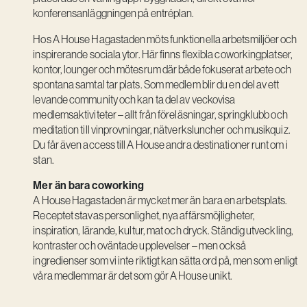
konferensanläggningen på entréplan.
Hos A House Hagastaden möts funktionella arbetsmiljöer och
inspirerande sociala ytor. Här finns flexibla coworkingplatser,
kontor, lounger och mötesrum där både fokuserat arbete och
spontana samtal tar plats. Som medlem blir du en del av ett
levande community och kan ta del av veckovisa
medlemsaktiviteter – allt från föreläsningar, springklubb och
meditation till vinprovningar, nätverksluncher och musikquiz.
Du får även access till A House andra destinationer runt om i
stan.
Mer än bara coworking
A House Hagastaden är mycket mer än bara en arbetsplats.
Receptet stavas personlighet, nya affärsmöjligheter,
inspiration, lärande, kultur, mat och dryck. Ständig utveckling,
kontraster och oväntade upplevelser – men också
ingredienser som vi inte riktigt kan sätta ord på, men som enligt
våra medlemmar är det som gör A House unikt.