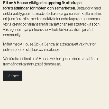
Ett av A House viktigaste uppdrag är att skapa
förutsättningar för möten och samarbeten
. Detta gör vi med
enkla verktyg som att medvetet ha enda gemensam kaffemaskin,
erbjuda flera olika medlemsaktiviteter och skapa gemensamma
ytor. Företag och frilansare får på sätt chansen att utvecklas och
växa genom nya partnerskap, vilket stärker och främjar vårt
community.
Målet med A House Sickla Central är att skapa ett växthus för
entreprenörer, startups och scaleups.
Vår första destination A House Ark har genom åren stöttat flera
framgångsrika startups på deras resa.
Läs mer