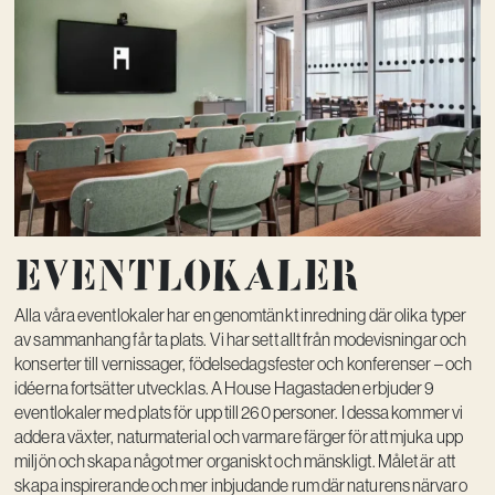
Eventlokaler
Alla våra eventlokaler har en genomtänkt inredning där olika typer
av sammanhang får ta plats. Vi har sett allt från modevisningar och
konserter till vernissager, födelsedagsfester och konferenser – och
idéerna fortsätter utvecklas. A House Hagastaden erbjuder 9
eventlokaler med plats för upp till 260 personer. I dessa kommer vi
addera växter, naturmaterial och varmare färger för att mjuka upp
miljön och skapa något mer organiskt och mänskligt. Målet är att
skapa inspirerande och mer inbjudande rum där naturens närvaro