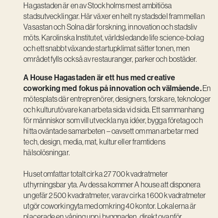
Hagastaden är en av Stockholms mest ambitiösa
Kreativ utveckling
stadsutvecklingar. Här växer en helt ny stadsdel fram mellan
Vasastan och Solna där forskning, innovation och stadsliv
Vision
möts. Karolinska Institutet, världsledande life science-bolag
Kontakt
och ett snabbt växande startupklimat sätter tonen, men
området fylls också av restauranger, parker och bostäder.
A House Hagastaden är ett hus med creative
coworking med fokus på innovation och välmående.
En
mötesplats där entreprenörer, designers, forskare, teknologer
och kulturutövare kan arbeta sida vid sida. Ett sammanhang
för människor som vill utveckla nya idéer, bygga företag och
hitta oväntade samarbeten – oavsett om man arbetar med
tech, design, media, mat, kultur eller framtidens
hälsolösningar.
Huset omfattar totalt cirka 27 700 kvadratmeter
uthyrningsbar yta. Av dessa kommer A house att disponera
ungefär 2 500 kvadratmeter, varav cirka 1 600 kvadratmeter
utgör coworkingyta med omkring 40 kontor. Lokalerna är
placerade en våning upp i byggnaden, direkt ovanför