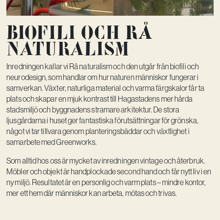
Biofili och Rå
naturalism
Inredningen kallar vi Rå naturalism och den utgår från biofili och
neurodesign, som handlar om hur naturen människor fungerar i
samverkan. Växter, naturliga material och varma färgskalor får ta
plats och skapar en mjuk kontrast till Hagastadens mer hårda
stadsmiljö och byggnadens stramare arkitektur. De stora
ljusgårdarna i huset ger fantastiska förutsättningar för grönska,
något vi tar tillvara genom planteringsbäddar och växtlighet i
samarbete med Greenworks.
Som alltid hos oss är mycket av inredningen vintage och återbruk.
Möbler och objekt är handplockade second hand och får nytt liv i en
ny miljö. Resultatet är en personlig och varm plats – mindre kontor,
mer ett hem där människor kan arbeta, mötas och trivas.