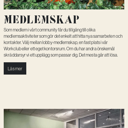
Medlem­skap
Som medlem i vårt community får du tillgång till olika
medlemsaktiviteter som gör det enkelt att hitta nya samarbeten och
kontakter. Välj mellan lobby-medlemskap, en fast plats i vår
Workclub eller ett eget kontorsrum. Om du har andra önskemål
skräddarsyr vi ett upplägg som passar dig. Det mesta går att lösa.
Läs mer