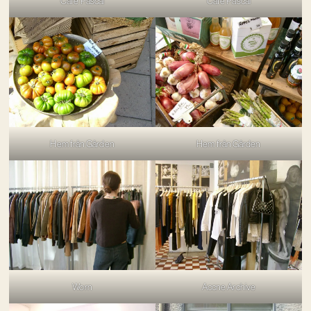
Café Pascal
Café Pascal
Hem från Gården
Hem från Gården
Worn
Accne Archive