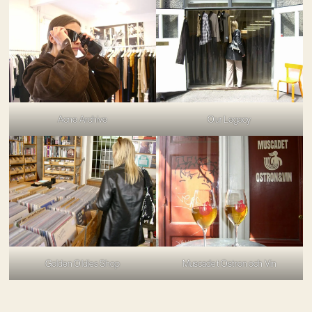
Acne Archive
Our Legacy
Golden Oldies Shop
Muscadet Ostron och Vin