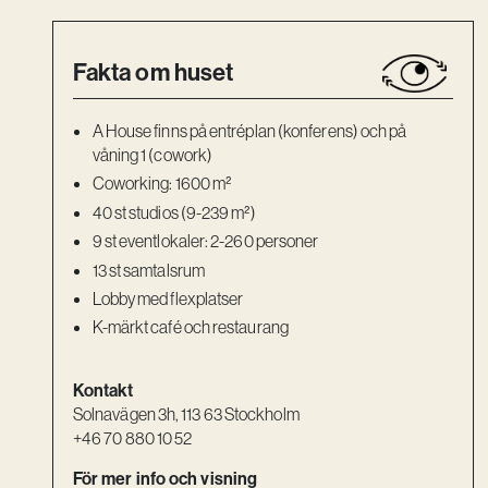
Fakta om huset
A House finns på entréplan (konferens) och på
våning 1 (cowork)
Coworking: 1600 m²
40 st studios (9-239 m²)
9 st eventlokaler: 2-260 personer
13 st samtalsrum
Lobby med flexplatser
K-märkt café och restaurang
Kontakt
Solnavägen 3h, 113 63 Stockholm
+46 70 880 10 52
För mer info och visning