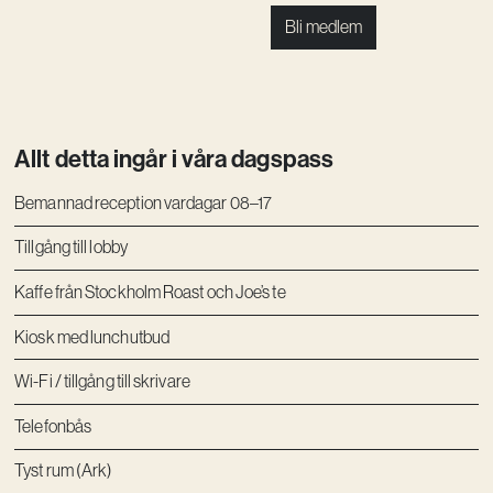
Bli medlem
Allt detta ingår i våra dagspass
Bemannad reception vardagar 08–17
Tillgång till lobby
Kaffe från Stockholm Roast och Joe’s te
Kiosk med lunchutbud
Wi-Fi / tillgång till skrivare
Telefonbås
Tyst rum (Ark)