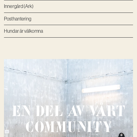
Innergård (Ark)
Posthantering
Hundar är välkomna
En del av vårt
community