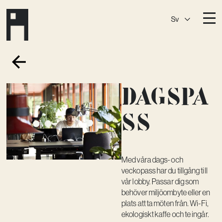
Sv
Destinationer
A House
Östermalm
Dagspa
A House
Slaktis
A House
Slussen
ss
A House
Sickla
A House
Hagastaden
Med våra dags- och
Medlemskap
veckopass har du tillgång till
Event­lokaler
vår lobby. Passar dig som
behöver miljöombyte eller en
Community
plats att ta möten från. Wi-Fi,
ekologiskt kaffe och te ingår.
Kreativ utveckling