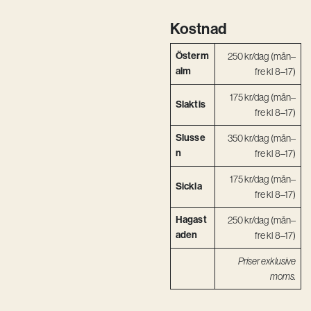
Vision
Kostnad
Kontakt
Österm
250 kr/dag (mån–
alm
fre kl 8–17)
175 kr/dag (mån–
Slaktis
fre kl 8–17)
Slusse
350 kr/dag (mån–
n
fre kl 8–17)
175 kr/dag (mån–
Sickla
fre kl 8–17)
Hagast
250 kr/dag (mån–
aden
fre kl 8–17)
Priser exklusive
moms.