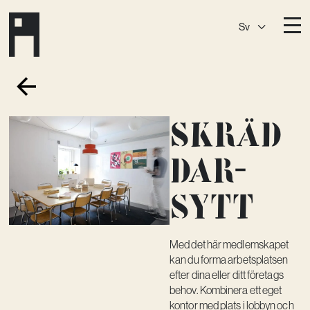
Sv
Destinationer
A House
Östermalm
Skräd
A House
Slaktis
A House
Slussen
dar­­
A House
Sickla
sytt
A House
Hagastaden
Medlemskap
Med det här medlemskapet
kan du forma arbetsplatsen
Event­lokaler
efter dina eller ditt företags
behov. Kombinera ett eget
Community
kontor med plats i lobbyn och