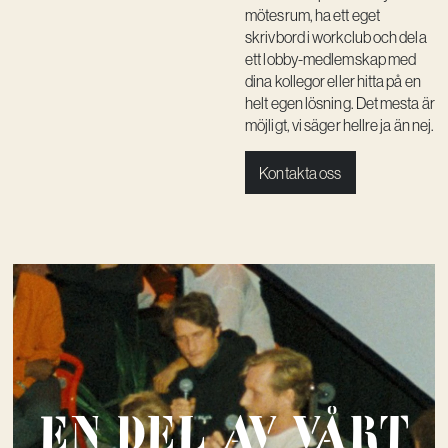
mötesrum, ha ett eget
Kreativ utveckling
skrivbord i workclub och dela
Vision
ett lobby-medlemskap med
dina kollegor eller hitta på en
Kontakt
helt egen lösning. Det mesta är
möjligt, vi säger hellre ja än nej.
Kontakta oss
En del av vårt