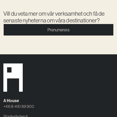
Vill du veta mer om vår verksamhet och få de
senaste nyheterna om våra destinationer?
Prenumerera
A House
+46 8-410 89 900
Stadsgården 6