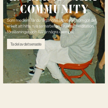
community
Som medlem får du tillgång till aktiviteter som gör det
enkelt att hitta nya samarbeten. Frukost, meditation,
föreläsningar och AW är några exempel.
Ta del av det senaste