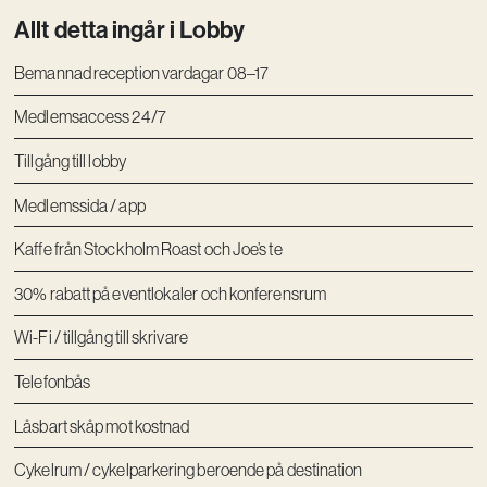
Allt detta ingår i Lobby
Bemannad reception vardagar 08–17
Medlemsaccess 24/7
Tillgång till lobby
Medlemssida / app
Kaffe från Stockholm Roast och Joe’s te
30% rabatt på eventlokaler och konferensrum
Wi-Fi / tillgång till skrivare
Telefonbås
Låsbart skåp mot kostnad
Cykelrum / cykelparkering beroende på destination