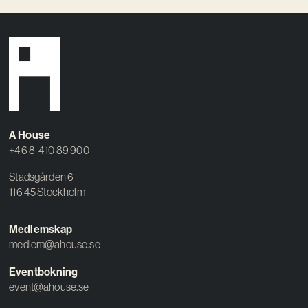
A House
+46 8-410 89 900
Stadsgården 6
116 45 Stockholm
Medlemskap
medlem@ahouse.se
Eventbokning
event@ahouse.se