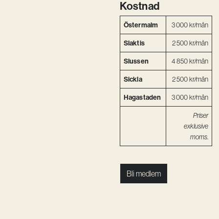
Kostnad
Kreativ utveckling
Östermalm
3 000 kr/mån
Vision
Slaktis
2 500 kr/mån
Kontakt
Slussen
4 850 kr/mån
Sickla
2 500 kr/mån
Hagastaden
3 000 kr/mån
Priser
exklusive
moms
.
Bli medlem