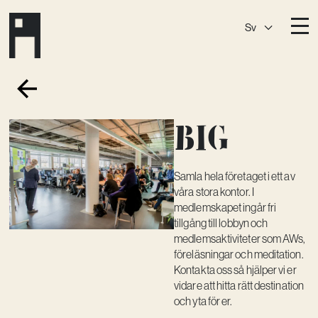
Sv
Destinationer
A House
Östermalm
Big
A House
Slaktis
A House
Slussen
Samla hela företaget i ett av
A House
Sickla
våra stora kontor. I
A House
Hagastaden
medlemskapet ingår fri
tillgång till lobbyn och
Medlemskap
medlemsaktiviteter som AWs,
föreläsningar och meditation.
Event­lokaler
Kontakta oss så hjälper vi er
vidare att hitta rätt destination
Community
och yta för er.
Kreativ utveckling