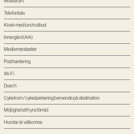
Mötesrum
Telefonbås
Kiosk med lunchutbud
Innergård (Ark)
Medlemsrabatter
Posthantering
Wi-Fi
Dusch
Cykelrum / cykelparkering beroende på destination
Möjlighet att hyra förråd
Hundar är välkomna