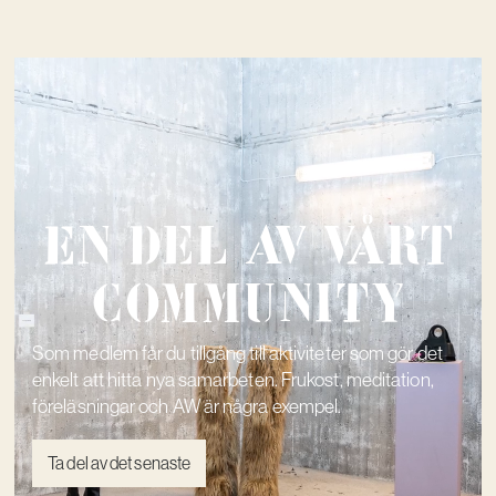
En del av vårt
community
Som medlem får du tillgång till aktiviteter som gör det
enkelt att hitta nya samarbeten. Frukost, meditation,
föreläsningar och AW är några exempel.
Ta del av det senaste