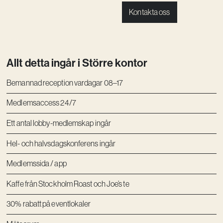
Kontakta oss
Vision
Kontakt
Allt detta ingår i Större kontor
Bemannad reception vardagar 08–17
Medlemsaccess 24/7
Ett antal lobby-medlemskap ingår
Hel- och halvsdagskonferens ingår
Medlemssida / app
Kaffe från Stockholm Roast och Joe’s te
30% rabatt på eventlokaler