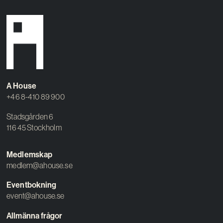
A House
+46 8-410 89 900
Stadsgården 6
116 45 Stockholm
Medlemskap
medlem@ahouse.se
Eventbokning
event@ahouse.se
Allmänna frågor