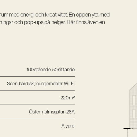
rum med energi och kreativitet. En öppen yta med
llningar och pop-ups på helger. Här finns även en
100 stående, 50 sittande
Scen, bardisk, loungemöbler, Wi-Fi
220 m²
Östermalmsgatan 26A
A
yard