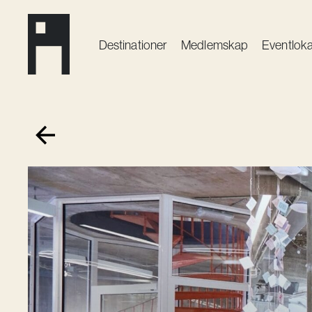
Destinationer
Medlemskap
Event­loka