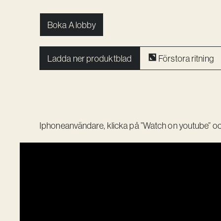
Boka A lobby
Ladda ner produktblad
Förstora ritning
Iphoneanvändare, klicka på ”Watch on youtube” o