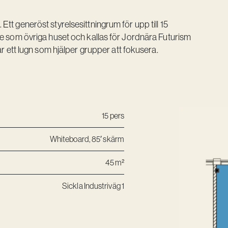
tt generöst styrelsesittningrum för upp till 15
je som övriga huset och kallas för Jordnära Futurism
ar ett lugn som hjälper grupper att fokusera.
15 pers
Whiteboard, 85′ skärm
45 m²
Sickla Industriväg 1