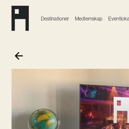
Destinationer
Medlemskap
Event­loka