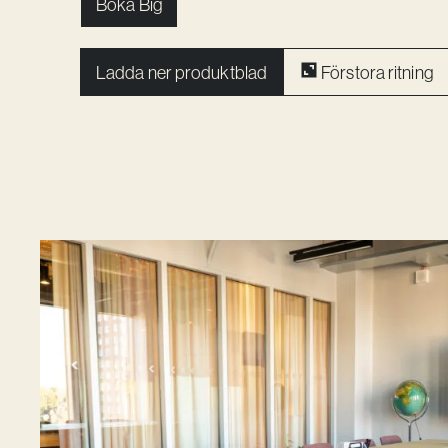
Boka Big
Ladda ner produktblad
Förstora ritning