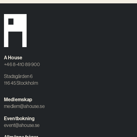
A House
+46 8-410 89 900
Stadsgården 6
116 45 Stockholm
Medlemskap
medlem@ahouse.se
Eventbokning
event@ahouse.se