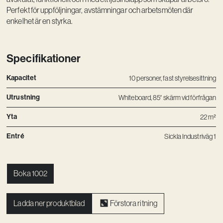
Perfekt för uppföljningar, avstämningar och arbetsmöten där
Vision
enkelhet är en styrka.
Kontakt
Specifikationer
Kapacitet
10 personer, fast styrelsesittning
Utrustning
Whiteboard, 85′ skärm vid förfrågan
Yta
22 m²
Entré
Sickla Industriväg 1
Boka 1002
Ladda ner produktblad
Förstora ritning