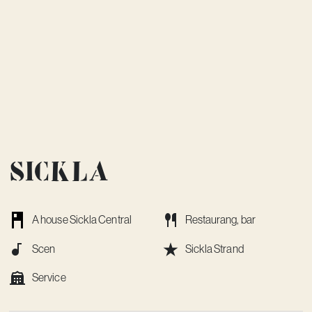
Sickla
A house Sickla Central
Restaurang, bar
Scen
Sickla Strand
Service