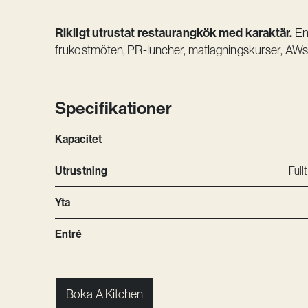
Rikligt utrustat restaurangkök med karaktär.
En 
frukostmöten, PR-luncher, matlagningskurser, AWs 
Specifikationer
Kapacitet
Utrustning
Full
Yta
Entré
Boka A Kitchen