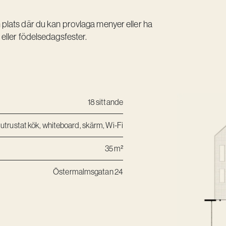
plats där du kan provlaga menyer eller ha
eller födelsedagsfester.
18 sittande
t utrustat kök, whiteboard, skärm, Wi-Fi
35 m²
Östermalmsgatan 24