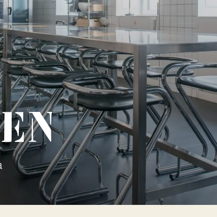
hen
a