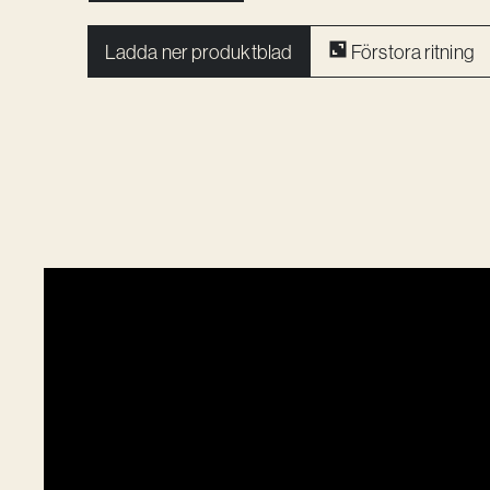
Ladda ner produktblad
Förstora ritning