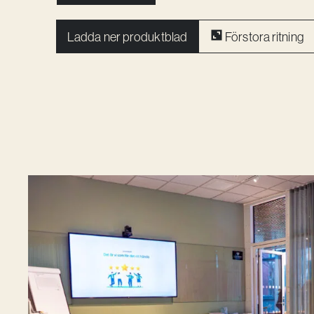
Ladda ner produktblad
Förstora ritning