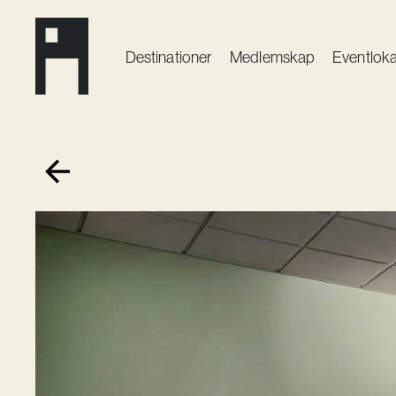
Destinationer
Medlemskap
Event­loka