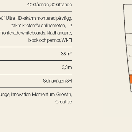
40 stående, 30 sittande
86” Ultra HD-skärm monterad på vägg,
takmikrofon för onlinemöten, 2
monterade whiteboards, klädhängare,
block och pennor, Wi-Fi
38 m²
3,3 m
Solnavägen 3H
unge
,
Innovation
,
Momentum
,
Growth
,
Creative