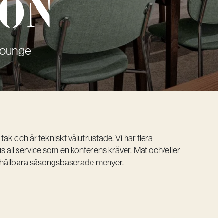
ion
 Lounge
ak och är tekniskt välutrustade. Vi har flera
 all service som en konferens kräver. Mat och/eller
d hållbara säsongsbaserade menyer.