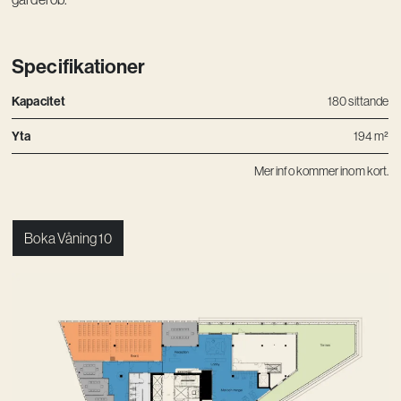
Kreativ utveckling
Vision
Specifikationer
Kontakt
Kapacitet
180 sittande
Yta
194 m²
Mer info kommer inom kort.
Boka Våning 10