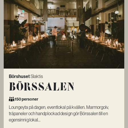
Börshuset
Slaktis
Börssalen
150 personer
Loungeyta på dagen, eventlokal på kvällen. Marmorgolv,
träpaneler och handplockad design gör Börssalen till en
egensinnig lokal...