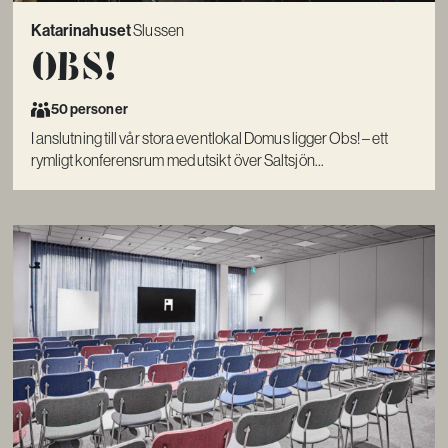
Katarinahuset
Slussen
Obs!
50 personer
I anslutning till vår stora eventlokal Domus ligger Obs! – ett
rymligt konferensrum med utsikt över Saltsjön...