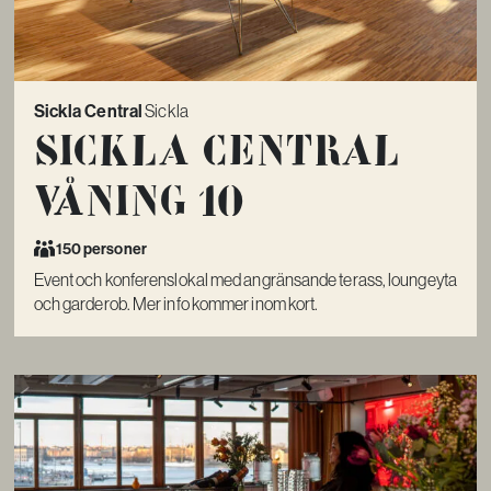
Sickla Central
Sickla
Sickla Central
Våning 10
150 personer
Event och konferenslokal med angränsande terass, loungeyta
och garderob. Mer info kommer inom kort.