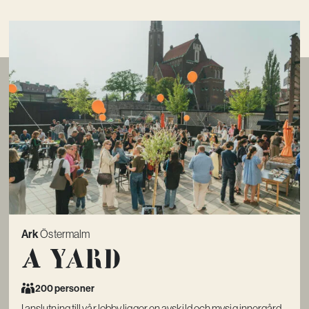
Ark
Östermalm
A Yard
200 personer
I anslutning till vår lobby ligger en avskild och mysig innergård