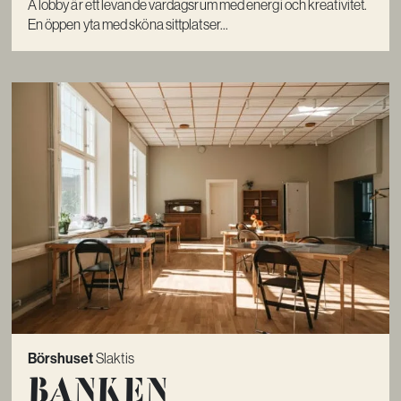
A lobby är ett levande vardagsrum med energi och kreativitet.
En öppen yta med sköna sittplatser...
Börshuset
Slaktis
Banken