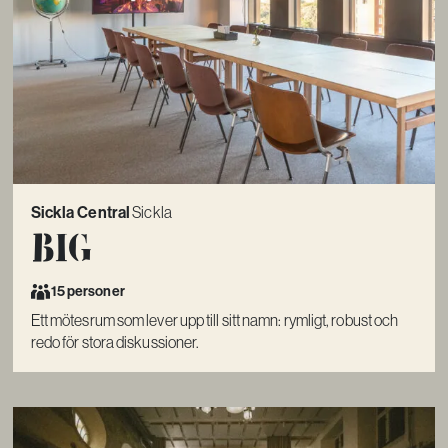
Sickla Central
Sickla
Big
15 personer
Ett mötesrum som lever upp till sitt namn: rymligt, robust och
redo för stora diskussioner.