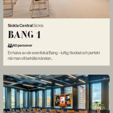
Sickla Central
Sickla
Bang 1
60 personer
En halva av vår eventlokal Bang – luftig, flexibel och perfekt
när man vill behålla känslan...