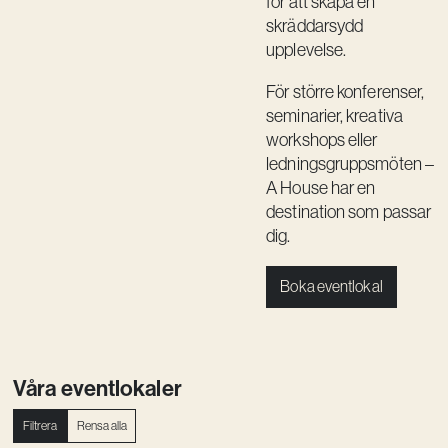
för att skapa en
skräddarsydd
Vision
upplevelse.
Kontakt
För större konferenser,
seminarier, kreativa
workshops eller
ledningsgruppsmöten –
A House har en
destination som passar
dig.
Boka eventlokal
Våra eventlokaler
Filtrera
Rensa alla