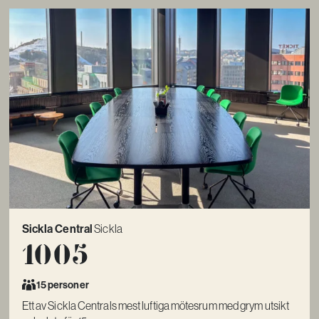
Sickla Central
Sickla
1005
15 personer
Ett av Sickla Centrals mest luftiga mötesrum med grym utsikt