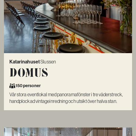
Katarinahuset
Slussen
Domus
150 personer
Vår stora eventlokal med panoramafönster i tre väderstreck,
handplockad vintageinredning och utsikt över halva stan.