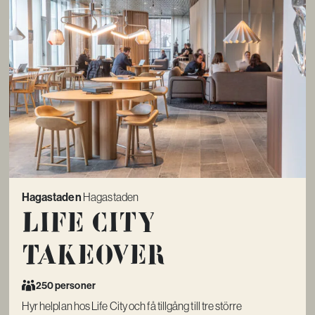
Hagastaden
Hagastaden
Life City
Takeover
250 personer
Hyr helplan hos Life City och få tillgång till tre större