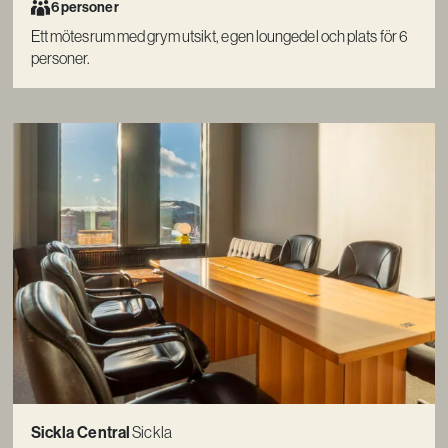
6 personer
Ett mötesrum med grym utsikt, egen loungedel och plats för 6
personer.
Sickla Central
Sickla