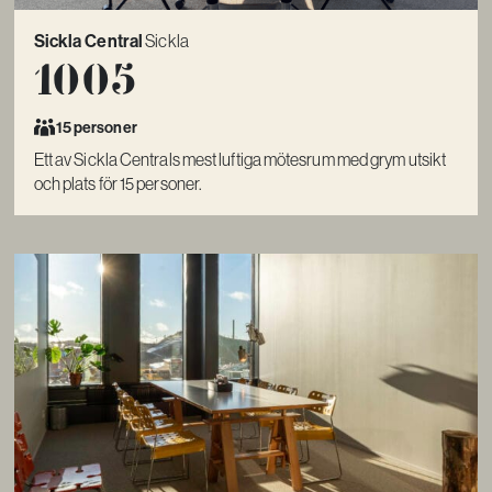
Sickla Central
Sickla
1005
15 personer
Ett av Sickla Centrals mest luftiga mötesrum med grym utsikt
och plats för 15 personer.