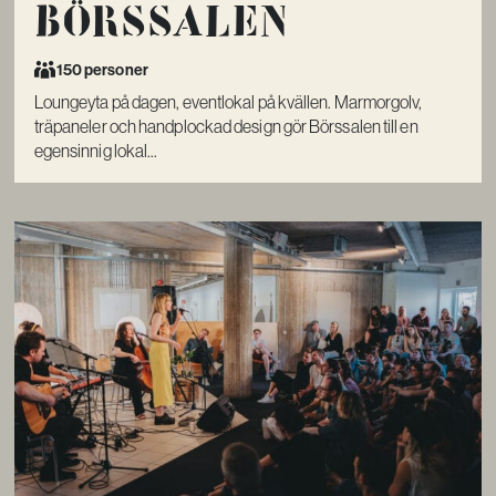
Börssalen
150 personer
Loungeyta på dagen, eventlokal på kvällen. Marmorgolv,
träpaneler och handplockad design gör Börssalen till en
egensinnig lokal...