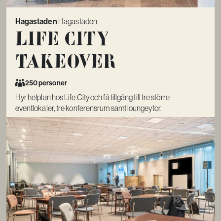
Hagastaden
Hagastaden
Life City
Takeover
250 personer
Hyr helplan hos Life City och få tillgång till tre större
eventlokaler, tre konferensrum samt loungeytor.