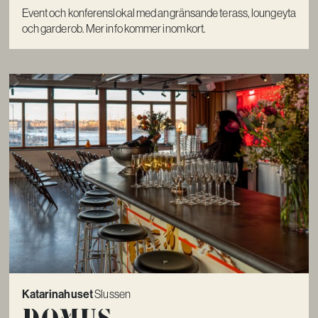
Event och konferenslokal med angränsande terass, loungeyta
och garderob. Mer info kommer inom kort.
Katarinahuset
Slussen
Domus