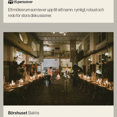
15 personer
Ett mötesrum som lever upp till sitt namn: rymligt, robust och
redo för stora diskussioner.
Börshuset
Slaktis