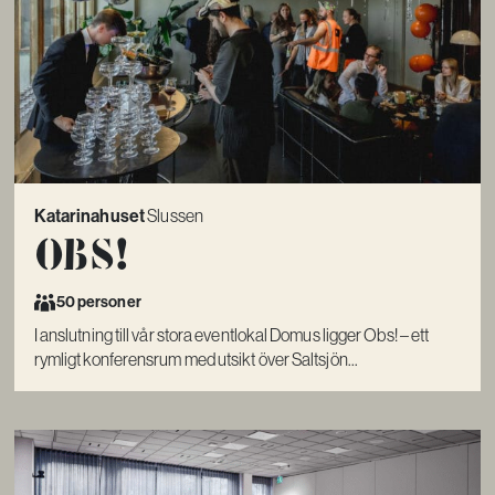
Katarinahuset
Slussen
Obs!
50 personer
I anslutning till vår stora eventlokal Domus ligger Obs! – ett
rymligt konferensrum med utsikt över Saltsjön...