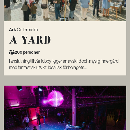
Ark
Östermalm
A Yard
200 personer
I anslutning till vår lobby ligger en avskild och mysig innergård
med fantastisk utsikt. Idealisk för bolagets...