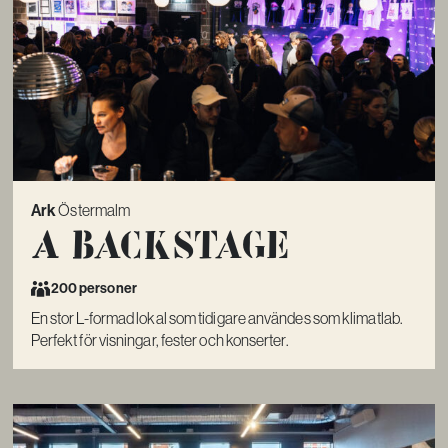
Ark
Östermalm
A Backstage
200 personer
En stor L-formad lokal som tidigare användes som klimatlab.
Perfekt för visningar, fester och konserter.