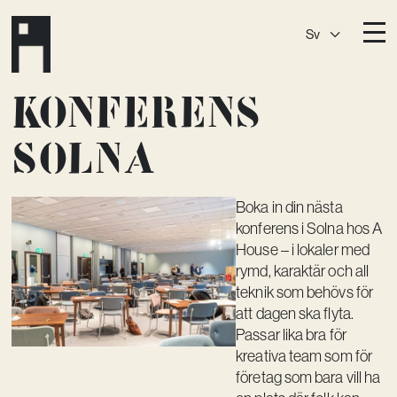
Sv
Destinationer
Konferens
A House
Östermalm
Solna
A House
Slaktis
A House
Slussen
Boka in din nästa
konferens i Solna hos A
A House
Sickla
House – i lokaler med
A House
Hagastaden
rymd, karaktär och all
teknik som behövs för
Medlemskap
att dagen ska flyta.
Passar lika bra för
Event­lokaler
kreativa team som för
Community
företag som bara vill ha