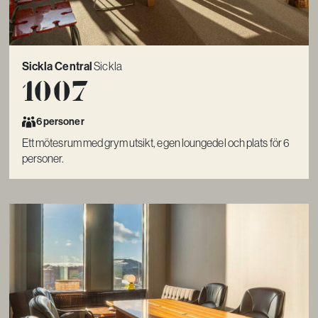
Sickla Central
Sickla
1007
6 personer
Ett mötesrum med grym utsikt, egen loungedel och plats för 6
personer.