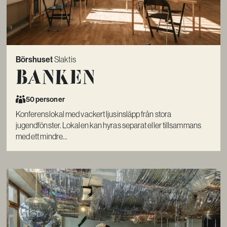
Börshuset
Slaktis
Banken
50 personer
Konferenslokal med vackert ljusinsläpp från stora
jugendfönster. Lokalen kan hyras separat eller tillsammans
med ett mindre...