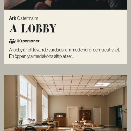
Ark
Östermalm
A lobby
100 personer
A lobby är ett levande vardagsrum med energi och kreativitet.
En öppen yta med sköna sittplatser...