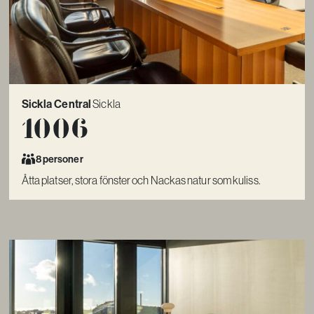
Sickla Central
Sickla
1006
8 personer
Åtta platser, stora fönster och Nackas natur som kuliss.