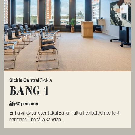
Sickla Central
Sickla
Bang 1
60 personer
En halva av vår eventlokal Bang – luftig, flexibel och perfekt
när man vill behålla känslan...