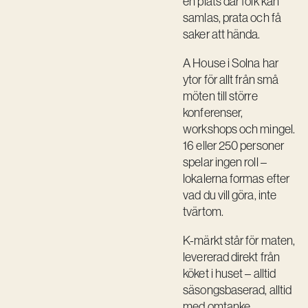
en plats där folk kan
Kreativ utveckling
samlas, prata och få
saker att hända.
Vision
A House i Solna har
Kontakt
ytor för allt från små
möten till större
konferenser,
workshops och mingel.
16 eller 250 personer
spelar ingen roll –
lokalerna formas efter
vad du vill göra, inte
tvärtom.
K-märkt står för maten,
levererad direkt från
köket i huset – alltid
säsongsbaserad, alltid
med omtanke.