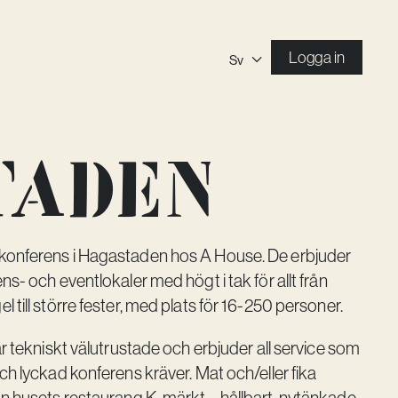
Logga in
Sv
taden
konferens i Hagastaden hos A House. De erbjuder
ens- och eventlokaler med högt i tak för allt från
l till större fester, med plats för 16-250 personer.
 är tekniskt välutrustade och erbjuder all service som
och lyckad konferens kräver. Mat och/eller fika