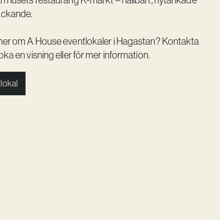
ån husets restaurang K-märkt – hållbart, nytänkade
äckande.
a mer om A House eventlokaler i Hagastan? Kontakta
oka en visning eller för mer information.
lokal