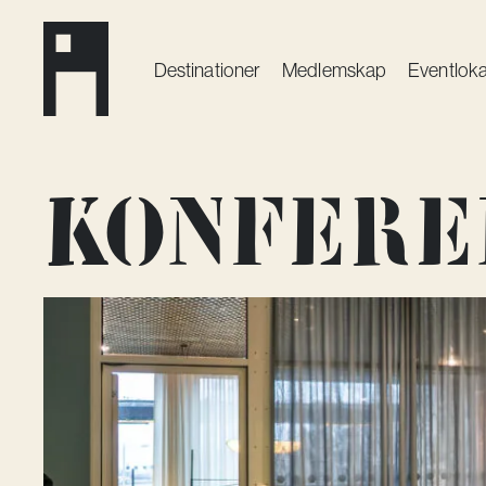
Destinationer
Medlemskap
Event­loka
Konfere