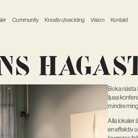
ler
Community
Kreativ utveckling
Vision
Kontakt
ns Hagas
Boka nästa 
ljusa konfer
mindre minge
Alla lokaler
en effektiv 