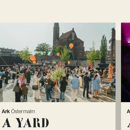
Ark
A
Östermalm
A Yard