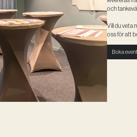
levereras fr
och tankev
Vill du vet
oss för att b
Boka event