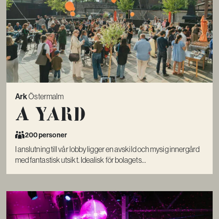
Ark
Östermalm
A Yard
200 personer
I anslutning till vår lobby ligger en avskild och mysig innergård
med fantastisk utsikt. Idealisk för bolagets...