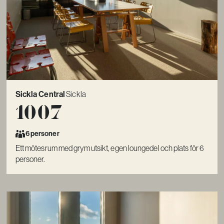
Sickla Central
Sickla
1007
6 personer
Ett mötesrum med grym utsikt, egen loungedel och plats för 6
personer.