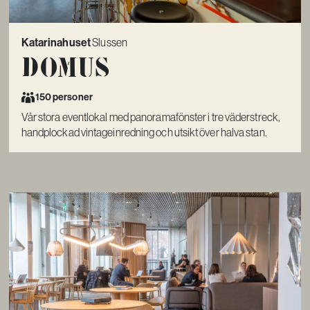
Katarinahuset
Slussen
Domus
150 personer
Vår stora eventlokal med panoramafönster i tre väderstreck,
handplockad vintageinredning och utsikt över halva stan.