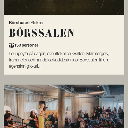
Börshuset
Slaktis
Börssalen
150 personer
Loungeyta på dagen, eventlokal på kvällen. Marmorgolv,
träpaneler och handplockad design gör Börssalen till en
egensinnig lokal...