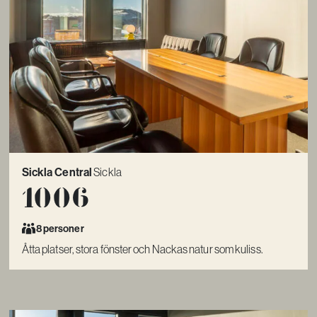
Sickla Central
Sickla
1006
8 personer
Åtta platser, stora fönster och Nackas natur som kuliss.