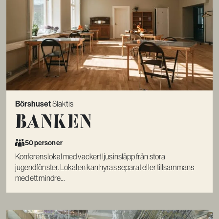
Börshuset
Slaktis
Banken
50 personer
Konferenslokal med vackert ljusinsläpp från stora
jugendfönster. Lokalen kan hyras separat eller tillsammans
med ett mindre...