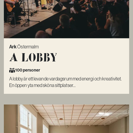
Ark
Östermalm
A lobby
100 personer
A lobby är ett levande vardagsrum med energi och kreativitet.
En öppen yta med sköna sittplatser...