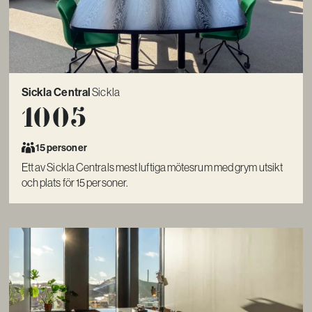
Sickla Central
Sickla
1005
15 personer
Ett av Sickla Centrals mest luftiga mötesrum med grym utsikt
och plats för 15 personer.