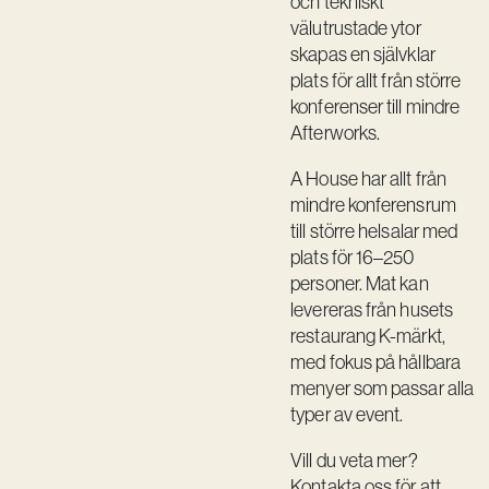
och tekniskt
välutrustade ytor
Vision
skapas en självklar
Kontakt
plats för allt från större
konferenser till mindre
Afterworks.
A House har allt från
mindre konferensrum
till större helsalar med
plats för 16–250
personer. Mat kan
levereras från husets
restaurang K-märkt,
med fokus på hållbara
menyer som passar alla
typer av event.
Vill du veta mer?
Kontakta oss för att