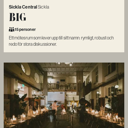
Sickla Central
Sickla
Big
15 personer
Ett mötesrum som lever upp till sitt namn: rymligt, robust och
redo för stora diskussioner.