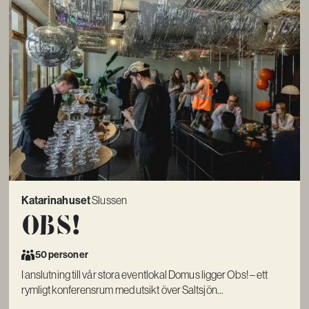
Katarinahuset
Slussen
Obs!
50 personer
I anslutning till vår stora eventlokal Domus ligger Obs! – ett
rymligt konferensrum med utsikt över Saltsjön...