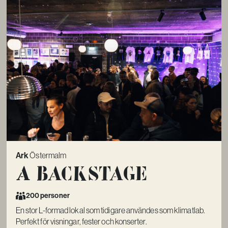
Ark
Östermalm
A Backstage
200 personer
En stor L-formad lokal som tidigare användes som klimatlab.
Perfekt för visningar, fester och konserter.