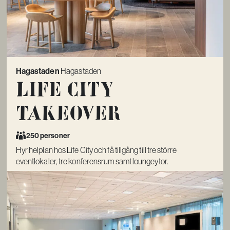
Hagastaden
Hagastaden
Life City
Takeover
250 personer
Hyr helplan hos Life City och få tillgång till tre större
eventlokaler, tre konferensrum samt loungeytor.