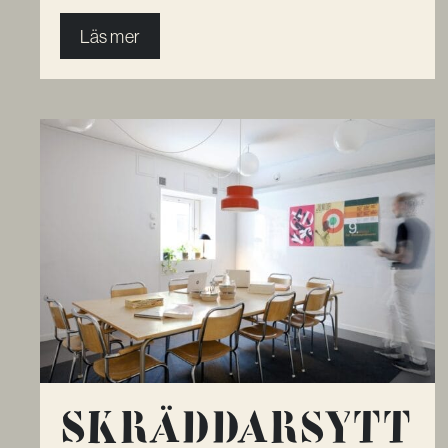
Läs mer
Skräddar­­sytt