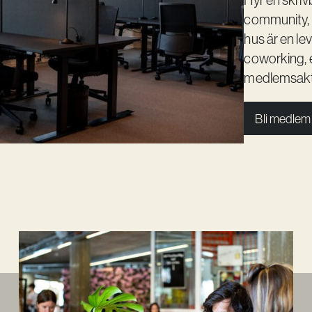
community, 
hus är en le
coworking, 
medlemsakti
Bli medlem