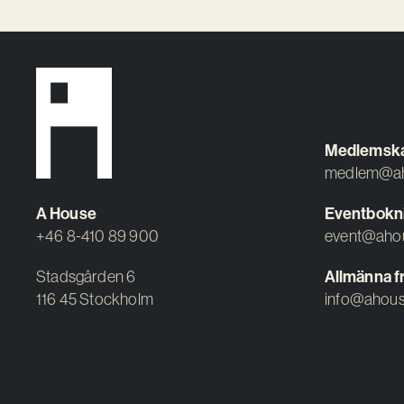
Medlemsk
medlem@ah
A House
Eventbokn
+46 8-410 89 900
event@aho
Stadsgården 6
Allmänna f
116 45 Stockholm
info@ahous