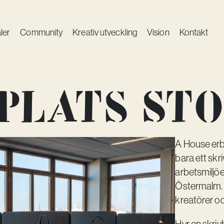
ler
Community
Kreativ utveckling
Vision
Kontakt
plats St
A House erb
bara ett skri
arbetsmiljöe
Östermalm. V
kreatörer o
Hyr en skriv