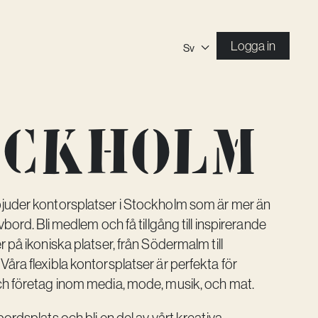
Logga in
Sv
ockholm
juder kontorsplatser i Stockholm som är mer än
vbord. Bli medlem och få tillgång till inspirerande
r på ikoniska platser, från Södermalm till
åra flexibla kontorsplatser är perfekta för
ch företag inom media, mode, musik, och mat.
bordsplats och bli en del av vårt kreativa