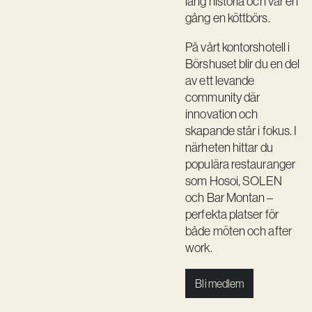
lång historia och var en
Kreativ utveckling
gång en köttbörs.
Vision
På vårt kontorshotell i
Börshuset blir du en del
Kontakt
av ett levande
community där
innovation och
skapande står i fokus. I
närheten hittar du
populära restauranger
som Hosoi, SOLEN
och Bar Montan –
perfekta platser för
både möten och after
work.
Bli medlem