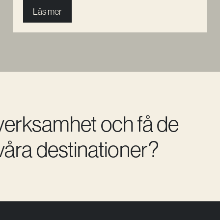
Läs mer
 verksamhet och få de
åra destinationer?