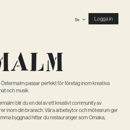
Logga in
Sv
malm
stermalm passar perfekt för företag inom kreativa
at och musik.
rmalm blir du en del av ett kreativt community av
örer inom din bransch. Våra arbetsytor och mötesrum ger
. I samma byggnad hittar du restauranger som Omaka,