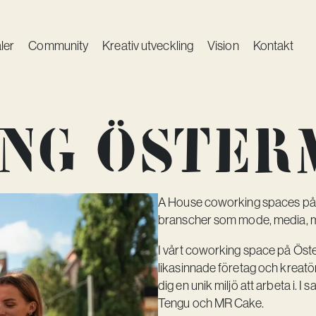
ler
Community
Kreativ utveckling
Vision
Kontakt
ng Öster
A House coworking spaces på Ö
branscher som mode, media, m
I vårt coworking space på Öste
likasinnade företag och kreat
dig en unik miljö att arbeta i
Tengu och MR Cake.