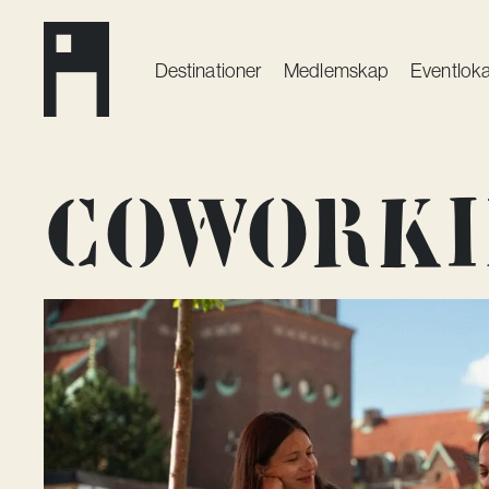
Destinationer
Medlemskap
Event­loka
Coworki