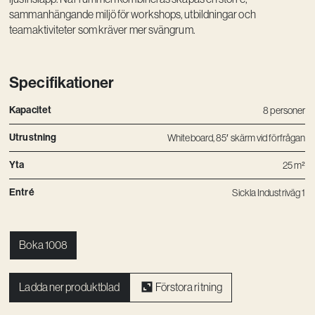
sammanhängande miljö för workshops, utbildningar och
Vision
teamaktiviteter som kräver mer svängrum.
Kontakt
Specifikationer
Kapacitet
8 personer
Utrustning
Whiteboard, 85′ skärm vid förfrågan
Yta
25 m²
Entré
Sickla Industriväg 1
Boka 1008
Ladda ner produktblad
Förstora ritning