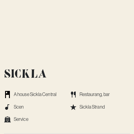
Sickla
A house Sickla Central
Restaurang, bar
Scen
Sickla Strand
Service