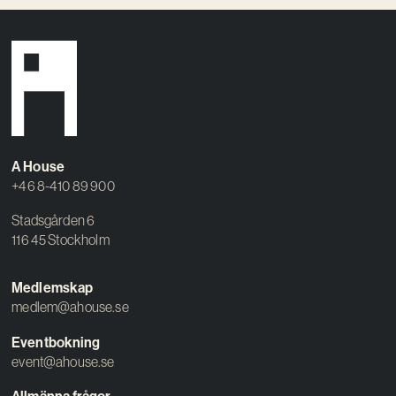
A House
+46 8-410 89 900
Stadsgården 6
116 45 Stockholm
Medlemskap
medlem@ahouse.se
Eventbokning
event@ahouse.se