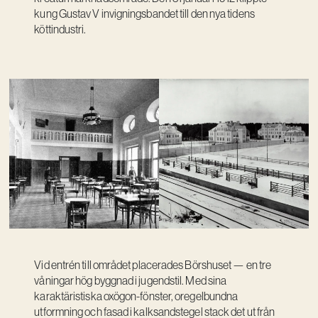
Kreativ utveckling
kung Gustav V invigningsbandet till den nya tidens
köttindustri.
Vision
Kontakt
Vid entrén till området placerades Börshuset — en tre
våningar hög byggnad i jugendstil. Med sina
karaktäristiska oxögon-fönster, oregelbundna
utformning och fasad i kalksandstegel stack det ut från