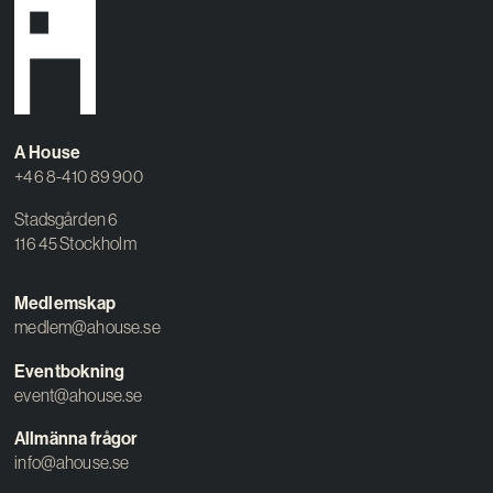
A House
+46 8-410 89 900
Stadsgården 6
116 45 Stockholm
Medlemskap
medlem@ahouse.se
Eventbokning
event@ahouse.se
Allmänna frågor
info@ahouse.se