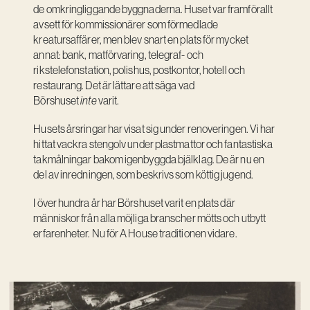
de omkringliggande byggnaderna. Huset var framförallt
avsett för kommissionärer som förmedlade
kreatursaffärer, men blev snart en plats för mycket
annat: bank, matförvaring, telegraf- och
rikstelefonstation, polishus, postkontor, hotell och
restaurang. Det är lättare att säga vad
Börshuset
inte
varit.
Husets årsringar har visat sig under renoveringen. Vi har
hittat vackra stengolv under plastmattor och fantastiska
takmålningar bakom igenbyggda bjälklag. De är nu en
del av inredningen, som beskrivs som köttig jugend.
I över hundra år har Börshuset varit en plats där
människor från alla möjliga branscher mötts och utbytt
erfarenheter. Nu för A House traditionen vidare.