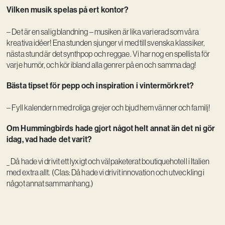
Vilken musik spelas på ert kontor?
– Det är en salig blandning – musiken är lika varierad som våra
kreativa idéer! Ena stunden sjunger vi med till svenska klassiker,
nästa stund är det synthpop och reggae. Vi har nog en spellista för
varje humör, och kör ibland alla genrer på en och samma dag!
Bästa tipset för pepp och inspiration i vintermörkret?
– Fyll kalendern med roliga grejer och bjud hem vänner och familj!
Om Hummingbirds hade gjort något helt annat än det ni gör
idag, vad hade det varit?
_ Då hade vi drivit ett lyxigt och välpaketerat boutiquehotell i Italien
med extra allt. (Clas: Då hade vi drivit innovation och utveckling i
något annat sammanhang.)