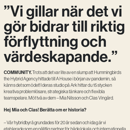
”Vi gillar när det vi
Kreativ utveckling
Vision
gör bidrar till riktig
Kontakt
förflyttning och
värdeskapande.”
COMMUNITY.
Trots att det var lite av en slump att Hummingbirds
the Hybrid Agency hittade till A House i början av pandemin, så
känns det som ödet! I deras studio på Ark hittar du 15 stycken
kreativa problemlösare, strategiska tänkare och flexibla
teamspelare. Möt två av dem – Mia Nilsson och Clas Vingård.
Hej Mia och Clas! Berätta om er historia?
– Vår hybridbyrå grundades för 20 år sedan och idag är vi
etablerade som en pålitlig partner för både lokala och internationella