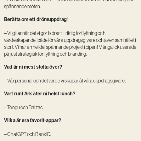
spännande möten.
Berätta om ett drömuppdrag
!
– Vi gillar när det vi gör bidrar till riktig förflyttning och
värdeskapande, både för våra uppdragsgivare och även samhället i
stort. Vi har en hel del spännande projekt i pipen! Många fokuserade
på just strategisk förflyttning och branding.
Vad är ni mest stolta över?
– Vår personal och det värde vi skapar åt våra uppdragsgivare.
Vart runt Ark äter ni helst lunch?
– Tengu och Balzac.
Vilka är era favorit-appar?
– ChatGPT och BankID.