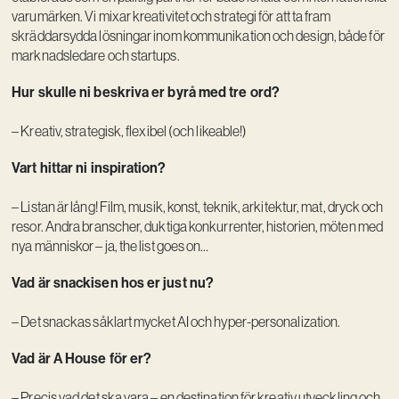
varumärken. Vi mixar kreativitet och strategi för att ta fram
skräddarsydda lösningar inom kommunikation och design, både för
marknadsledare och startups.
Hur skulle ni beskriva er byrå med tre ord?
– Kreativ, strategisk, flexibel (och likeable!)
Vart hittar ni inspiration?
– Listan är lång! Film, musik, konst, teknik, arkitektur, mat, dryck och
resor. Andra branscher, duktiga konkurrenter, historien, möten med
nya människor – ja, the list goes on…
Vad är snackisen hos er just nu?
– Det snackas såklart mycket AI och hyper-personalization.
Vad är A House för er?
– Precis vad det ska vara – en destination för kreativ utveckling och