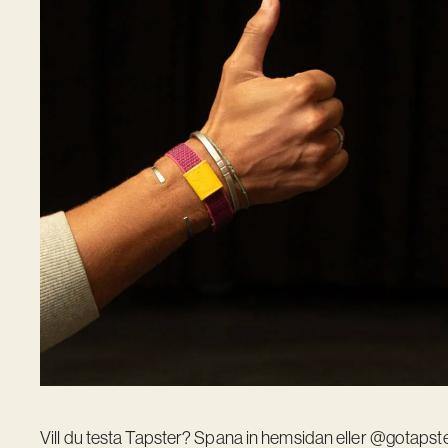
Vill du testa Tapster? Spana in
hemsidan
eller @gotapste