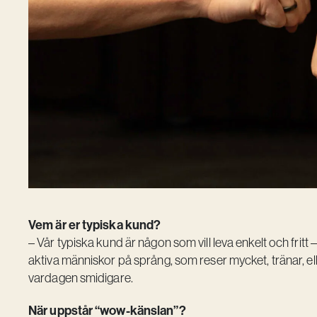
Vem är er typiska kund?
– Vår typiska kund är någon som vill leva enkelt och fritt 
aktiva människor på språng, som reser mycket, tränar, elle
vardagen smidigare.
När uppstår “wow-känslan”?