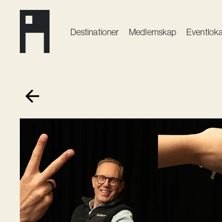
Destinationer
Medlemskap
Event­loka