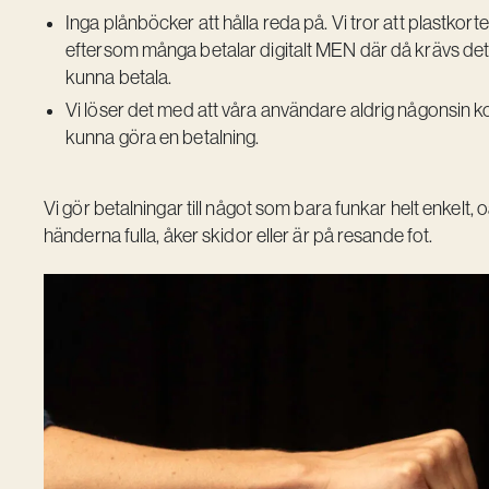
Inga plånböcker att hålla reda på. Vi tror att plastk
eftersom många betalar digitalt MEN där då krävs det a
kunna betala.
Vi löser det med att våra användare aldrig någonsin ko
kunna göra en betalning.
Vi gör betalningar till något som bara funkar helt enkelt,
händerna fulla, åker skidor eller är på resande fot.