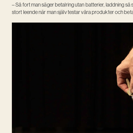
– Så fort man säger betalring utan batterier, laddning s
stort leende när man själv testar våra produkter och bet