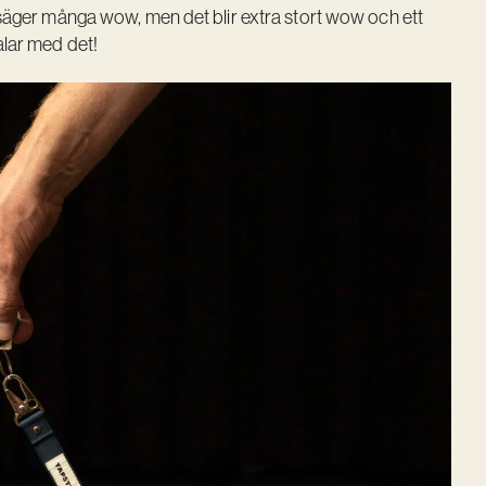
å säger många wow, men det blir extra stort wow och ett
alar med det!