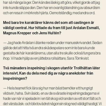
har så många lager. Den kändes läskig att göra, vilket gjorde att jag
inte kunde släppa den. Den har en ovanlig blandning av absurdism
och en resa in i mörkrets hjärta. Oemotståndlig, med andra ord.
Med bara tre karaktärer känns det som att castingen är
väldigt central. Hur hittade du fram till just Ardalan Esmaili,
Magnus Krepper och Jens Hultén?
— Jag hade Ardalan i åtanke redan under manusskrivandet. Sedan
gällde det att hitta två andra skådespelare som inte bara kunde
gestalta de här karaktärerna, utan alla tre skulle också fungera bra
ihop. Vi hade hjälp av en jättebra rollsättare, Sara Törnkvist.
Två månaders inspelning i skogen utanför Trollhättan låter
intensivt. Kan du dela med dig av några anekdoter från
inspelningen?
— Hela teamet fick lära sig hur man bäst bemöter ett hungrigt
vildsvin, haha. Svin åsido, en av de svåraste inspelningsdagarna vi
hade var när vi spelade in i en tät skog vid randen av ett stort fält och
det värsta åsk- och blixtovädret någonsin slog ned väldigt hastigt. Vi