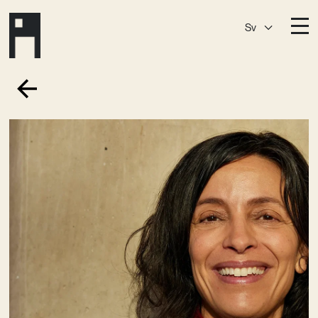
Sv
Destinationer
A House
Östermalm
A House
Slaktis
A House
Slussen
A House
Sickla
A House
Hagastaden
Medlemskap
Event­lokaler
Community
Kreativ utveckling