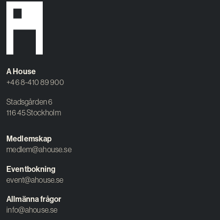
A House
+46 8-410 89 900
Stadsgården 6
116 45 Stockholm
Medlemskap
medlem@ahouse.se
Eventbokning
event@ahouse.se
Allmänna frågor
info@ahouse.se