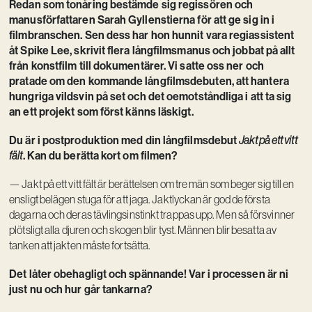
Redan som tonåring bestämde sig regissören och
manusförfattaren Sarah Gyllenstierna för att ge sig in i
filmbranschen. Sen dess har hon hunnit vara regiassistent
åt Spike Lee, skrivit flera långfilmsmanus och jobbat på allt
från konstfilm till dokumentärer. Vi satte oss ner och
pratade om den kommande långfilmsdebuten, att hantera
hungriga vildsvin på set och det oemotståndliga i att ta sig
an ett projekt som först känns läskigt.
Du är i postproduktion med din långfilmsdebut
Jakt på ett vitt
. Kan du berätta kort om filmen?
fält
— Jakt på ett vitt fält är berättelsen om tre män som beger sig till en
ensligt belägen stuga för att jaga. Jaktlyckan är god de första
dagarna och deras tävlingsinstinkt trappas upp. Men så försvinner
plötsligt alla djuren och skogen blir tyst. Männen blir besatta av
tanken att jakten måste fortsätta.
Det låter obehagligt och spännande! Var i processen är ni
just nu och hur går tankarna?