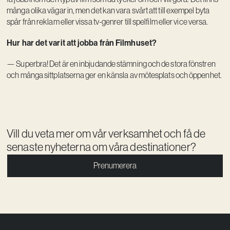
många olika vägar in, men det kan vara svårt att till exempel byta
spår från reklam eller vissa tv-genrer till spelfilm eller vice versa.
Hur har det varit att jobba från Filmhuset?
— Superbra! Det är en inbjudande stämning och de stora fönstren
och många sittplatserna ger en känsla av mötesplats och öppenhet.
Vill du veta mer om vår verksamhet och få de
senaste nyheterna om våra destinationer?
Prenumerera