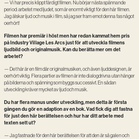
— Vi har precis klippt färdigt filmen. Nu börjar nästa spännande
period: arbetet med ljudet, som är enormt viktigt för den här filmen.
Jag älskar ljud och musik i film, så jag ser fram emot denna fas något
oerhört!
Filmen har premiär i höst men har redan kammat hem pris
på Industry Village Les Arcs just för att utveckla filmens
ljudbild och originalmusik. Kan du berätta mer om det
arbetet?
— Det här är en film där originalmusiken, och även ljuddesignen, är
oerhört viktig. Flera partier av filmen är inte dialogdrivna utan hänger
på bilderna och spänning som byggs successivt. En sådan
utveckling kräver mycket av ljud och musik.
Du har flera manus under utveckling, men detta är första
gången du gör en adaption av en bok. Vad fick dig att fastna
för just den här berättelsen och hur har ditt arbete med
texten sett ut?
— Jag fastnade för den här berättelsen för att den är så galen och