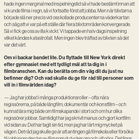
hade ingen marginal med inspelningstid så vi hade bestämt innan att
vi kunde filma i regn, så vi fortsatte först att jobba. Men när blixtarna
började slå ner precis vid oss kollade producenterna väderkartan
och såg att vi var på ett ställe där flera blixtområden konvergerade.
Så vi fick ge oss av illa kvickt. Vi tappade en halv dags inspelning
vilket kändes katastrofalt. Men ingen blev träffad av blixten så det
var det värt.
Om vi backar bandet lite. Du flyttade till New York direkt
efter gymnasiet med ett tydligt mål att ta dig in i
filmbranschen. Kan du berätta om din väg dit du just nu
befinner dig? Och vad skulle du ge för råd till personer som
vill in i filmvärlden idag?
— Jag har jobbat i många produktionsroller – ofta nära
regissörerna, på både långfilm, dokumentär och konstfilm – och
kunnat lära mig både om filmskapande i stort och om hur olika
regissörer jobbar. Samtidigt har jag skrivit manus och gjort kortfilm
vid sidan av. Det har tagit sin tid, men jag har lärt mig mycket på
vägen. Det råd jag skulle ge är att antingen gå filmskola eller försöka
få jobb inom den typ av film som du tycker om och vill göra. Det finns