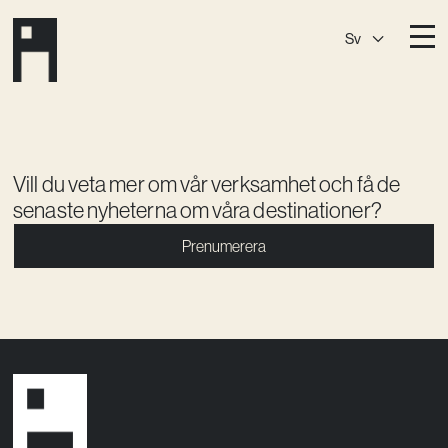
Sv
Destinationer
A House
Östermalm
A House
Slaktis
Vill du veta mer om vår verksamhet och få de
senaste nyheterna om våra destinationer?
A House
Slussen
Prenumerera
A House
Sickla
A House
Hagastaden
Medlemskap
Event­lokaler
Community