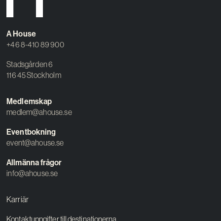
Kreativ utveckling
Vision
A House
+46 8-410 89 900
Kontakt
Stadsgården 6
116 45 Stockholm
Medlemskap
medlem@ahouse.se
Eventbokning
event@ahouse.se
Allmänna frågor
info@ahouse.se
Karriär
Kontaktuppgifter till destinationerna