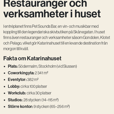
Restauranger och
verksamheter i huset
I entréplanet finns Pet Sounds Bar, en vin- och musikbar med
koppling till den legendariska skivbutiken på Skånegatan. I huset
finns även restauranger och verksamheter såsom Gondolen, Klotet
och Pelago, vilket gör Katarinahuset till en levande destination från
morgon till kväll.
Fakta om Katarinahuset
Plats:
Södermalm, Stockholm (vid Slussen)
Coworkingyta:
2 341 m²
Eventytor:
382 m²
Lobby:
cirka 100 platser
Workclub:
cirka 30 platser
Studios:
28 stycken (14–115 m²)
Större kontor:
9 stycken (65–256 m²)