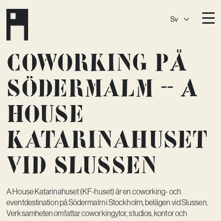
Sv
Destinationer
Coworking på
A House
Östermalm
Södermalm – A
A House
Slaktis
House
A House
Slussen
A House
Sickla
Katarinahuset
A House
Hagastaden
vid Slussen
Medlemskap
Event­lokaler
A House Katarinahuset (KF-huset) är en coworking- och
Community
eventdestination på Södermalm i Stockholm, belägen vid Slussen.
Verksamheten omfattar coworkingytor, studios, kontor och
Kreativ utveckling