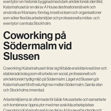
eventytor i en historisk byggnad med stark arkitektonisk identitet.
Katarinahuset är en del av A House destinationsnätverk och
Vision
används av frilansare, företag, kreativa team och organisationer
Kontakt
som söker flexibla arbetsmiljöer och professionella mötes- och
eventytor i centrala Stockholm.
Coworking på
Södermalm vid
Slussen
Coworking i Katarinahuset riktar sig till både enskilda kreatörer och
etablerade bolag som vill arbeta i en social, professionell och
arkitektoniskt tydlig miljö på Södermalm. Läget vid Slussen gör
Katarinahuset till ett naturligt nav mellan Södermalm, Gamla stan
och Stockholms innerstad.
Arbetsmiljöerna är utformade för både fokusarbete och samarbete
och kombinerar öppna ytor med mer avskilda arbetsplatser.
Coworking i Katarinahuset är en del av A House erbjudande och