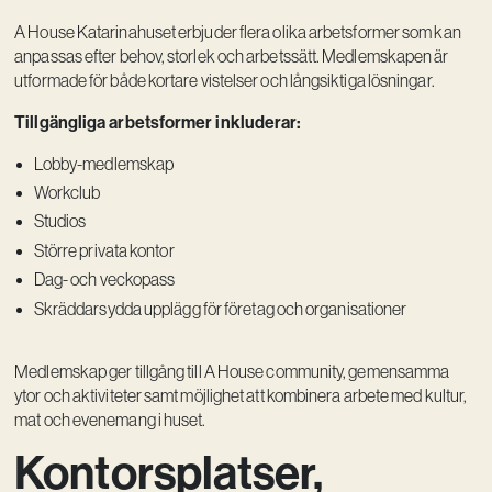
A House Katarinahuset erbjuder flera olika arbetsformer som kan
anpassas efter behov, storlek och arbetssätt. Medlemskapen är
utformade för både kortare vistelser och långsiktiga lösningar.
Tillgängliga arbetsformer inkluderar:
Lobby-medlemskap
Workclub
Studios
Större privata kontor
Dag- och veckopass
Skräddarsydda upplägg för företag och organisationer
Medlemskap ger tillgång till A House community, gemensamma
ytor och aktiviteter samt möjlighet att kombinera arbete med kultur,
mat och evenemang i huset.
Kontorsplatser,