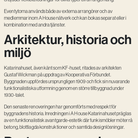
Eventytorna används både av externa arrangörer och av
medlemmar inom A House nätverk och kan bokas separat eller i
kombination med andra tjänster.
Arkitektur, historia och
miljö
Katarinahuset, även känt som KF-huset, ritades av arkitekten
Gustaf Wickman på uppdrag av Kooperativa Förbundet.
Byggnaden uppfördes ursprungligen 1909 och fick sin nuvarande
funktionalistiska utformning genom en större tillbyggnad under
1930-talet.
Den senaste renoveringen har genomförts med respekt för
byggnadens historia. Inredningen i A House Katarinahuset präglas
av en funktionalistisk avantgarde-estetik där funkismöbler möter rå
betong, blottlagda konstruktioner och samtida designlösningar.