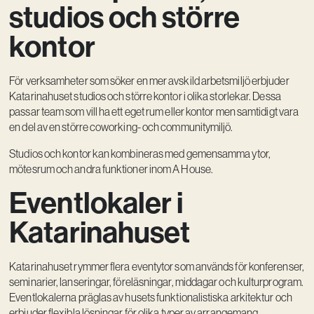
studios och större
kontor
För verksamheter som söker en mer avskild arbetsmiljö erbjuder
Katarinahuset studios och större kontor i olika storlekar. Dessa
passar team som vill ha ett eget rum eller kontor men samtidigt vara
en del av en större coworking- och communitymiljö.
Studios och kontor kan kombineras med gemensamma ytor,
mötesrum och andra funktioner inom A House.
Eventlokaler i
Katarinahuset
Katarinahuset rymmer flera eventytor som används för konferenser,
seminarier, lanseringar, föreläsningar, middagar och kulturprogram.
Eventlokalerna präglas av husets funktionalistiska arkitektur och
erbjuder flexibla lösningar för olika typer av arrangemang.