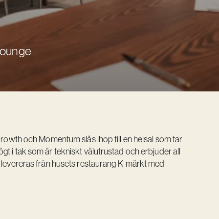
 Lounge
 Growth och Momentum slås ihop till en helsal som tar
t i tak som är tekniskt välutrustad och erbjuder all
a levereras från husets restaurang K-märkt med