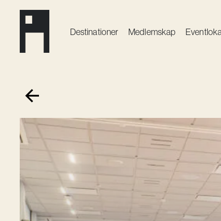
Destinationer
Medlemskap
Event­loka