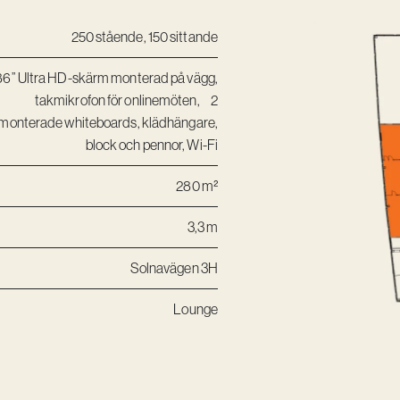
250 stående, 150 sittande
86” Ultra HD-skärm monterad på vägg,
takmikrofon för onlinemöten, 2
monterade whiteboards, klädhängare,
block och pennor, Wi-Fi
280 m²
3,3 m
Solnavägen 3H
Lounge