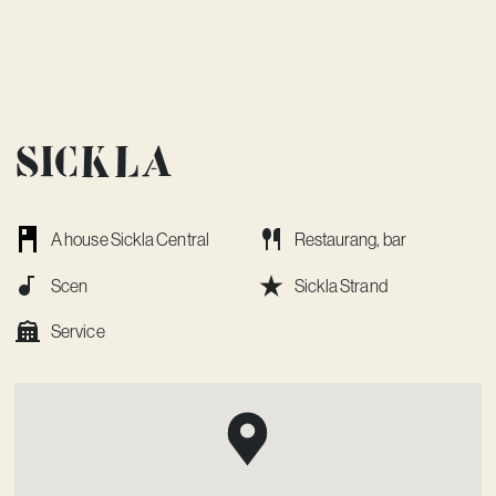
Sickla
A house Sickla Central
Restaurang, bar
Scen
Sickla Strand
Service