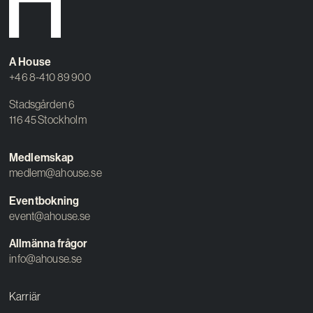
A House
+46 8-410 89 900
Stadsgården 6
116 45 Stockholm
Medlemskap
medlem@ahouse.se
Eventbokning
event@ahouse.se
Allmänna frågor
info@ahouse.se
Karriär