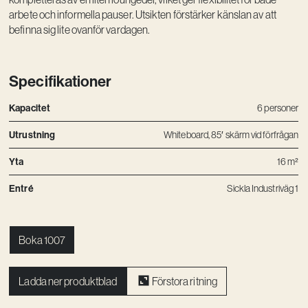
Kreativ utveckling
arbete och informella pauser. Utsikten förstärker känslan av att
befinna sig lite ovanför vardagen.
Vision
Kontakt
Specifikationer
Kapacitet
6 personer
Utrustning
Whiteboard, 85′ skärm vid förfrågan
Yta
16 m²
Entré
Sickla Industriväg 1
Boka 1007
Ladda ner produktblad
Förstora ritning