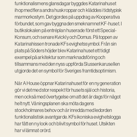
funktionalismens glansdagar byggdes Katarinahuset
ihop med flera andra huskroppar och kläddes i tidstypisk
marmorkostym. Det gjordes på uppdrag av Kooperativa
förbundet, som gav byggnaden smeknamnet KF-huset. I
butikslokalen på entréplan huserade först ett Special-
Konsum, och senare Kvickly och Domus. På toppen av
Katarinahissen tronade KFs evighetssymbol. Från sin
plats på Söders höjder blev Katarinahuset ett tidigt
exempel på arkitektur som marknadsföring och
tillsammans med den nyss uppförda Slussenkarusellen
utgjorde det en symbol för Sveriges framtidsoptimism.
När A House öppnar Katarinahuset för en ny generation
gör vi det med stor respekt för husets själ och historia,
men också med övertygelse om att det är dags för något
helt nytt. Våningsplanen ska möta dagens
stockholmares behov och är inredda med ledorden
funktionalistisk avantgarde. KFs ikoniska evighetslogga
har fått en ny look och blivit symbol för huset. Utsikten
har vi lämnat orörd.