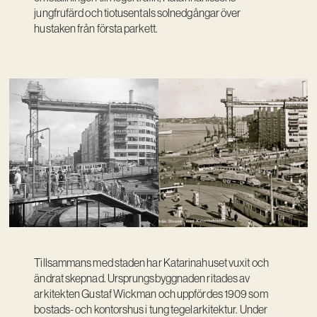
jungfrufärd och tiotusentals solnedgångar över
Vision
hustaken från första parkett.
Kontakt
Tillsammans med staden har Katarinahuset vuxit och
ändrat skepnad. Ursprungsbyggnaden ritades av
arkitekten Gustaf Wickman och uppfördes 1909 som
bostads- och kontorshus i tung tegelarkitektur. Under