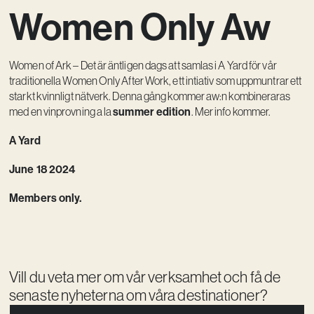
Women Only Aw
Kreativ utveckling
Vision
Women of Ark – Det är äntligen dags att samlas i A Yard för vår
Kontakt
traditionella Women Only After Work, ett intiativ som uppmuntrar ett
starkt kvinnligt nätverk. Denna gång kommer aw:n kombineraras
med en vinprovning a la
summer edition
. Mer info kommer.
A Yard
June 18 2024
Members only.
Vill du veta mer om vår verksamhet och få de
senaste nyheterna om våra destinationer?