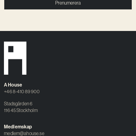
Prenumerera
A House
+46 8-410 89 900
Stadsgården 6
116 45 Stockholm
Medlemskap
medlem@ahouse.se