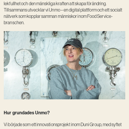
lekfullhet och den mänskliga kraften att skapa förändring.
Tillsammans utvecklar vi Unmo – en digital plattform och ett socialt
nätverk som kopplar samman människor inom Food Service-
branschen.
Hur grundades Unmo?
Vi började som ett innovationsprojekt inom Duni Group, med syftet