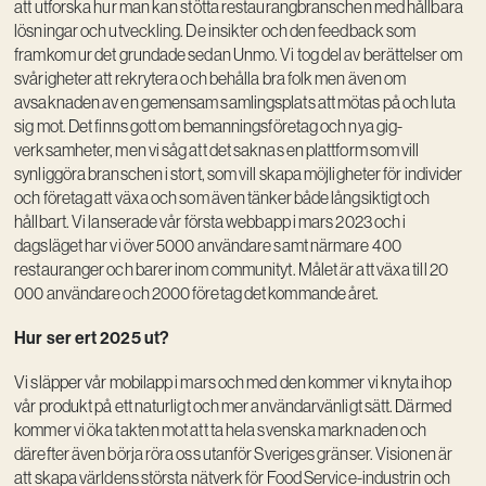
att utforska hur man kan stötta restaurangbranschen med hållbara
lösningar och utveckling. De insikter och den feedback som
framkom ur det grundade sedan Unmo. Vi tog del av berättelser om
svårigheter att rekrytera och behålla bra folk men även om
avsaknaden av en gemensam samlingsplats att mötas på och luta
sig mot. Det finns gott om bemanningsföretag och nya gig-
verksamheter, men vi såg att det saknas en plattform som vill
synliggöra branschen i stort, som vill skapa möjligheter för individer
och företag att växa och som även tänker både långsiktigt och
hållbart. Vi lanserade vår första webbapp i mars 2023 och i
dagsläget har vi över 5000 användare samt närmare 400
restauranger och barer inom communityt. Målet är att växa till 20
000 användare och 2000 företag det kommande året.
Hur ser ert 2025 ut?
Vi släpper vår mobilapp i mars och med den kommer vi knyta ihop
vår produkt på ett naturligt och mer användarvänligt sätt. Därmed
kommer vi öka takten mot att ta hela svenska marknaden och
därefter även börja röra oss utanför Sveriges gränser. Visionen är
att skapa världens största nätverk för Food Service-industrin och