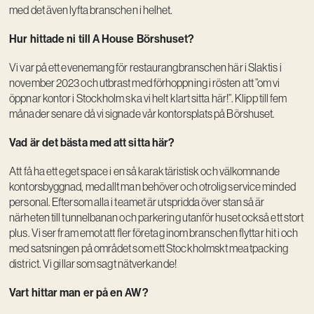
med det även lyfta branschen i helhet.
Hur hittade ni till A House Börshuset?
Vi var på ett evenemang för restaurangbranschen här i Slaktis i
november 2023 och utbrast med förhoppning i rösten att ”om vi
öppnar kontor i Stockholm ska vi helt klart sitta här!”. Klipp till fem
månader senare då vi signade vår kontorsplats på Börshuset.
Vad är det bästa med att sitta här?
Att få ha ett eget space i en så karaktäristisk och välkomnande
kontorsbyggnad, med allt man behöver och otrolig service minded
personal. Eftersom alla i teamet är utspridda över stan så är
närheten till tunnelbanan och parkering utanför huset också ett stort
plus. Vi ser fram emot att fler företag inom branschen flyttar hit i och
med satsningen på området som ett Stockholmskt meatpacking
district. Vi gillar som sagt nätverkande!
Vart hittar man er på en AW?