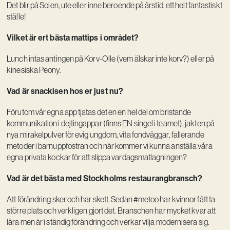
Det blir på Solen, ute eller inne beroende på årstid, ett helt fantastiskt
ställe!
Vilket är ert bästa mattips i området?
Lunch intas antingen på Korv-Olle (vem älskar inte korv?) eller på
kinesiska Peony.
Vad är snackisen hos er just nu?
Förutom vår egna app tjatas det en en hel del om bristande
kommunikation i dejtingappar (finns EN singel i teamet), jakten på
nya mirakelpulver för evig ungdom, vita fondväggar, fallerande
metoder i barnuppfostran och när kommer vi kunna anställa våra
egna privata kockar för att slippa vardagsmatlagningen?
Vad är det bästa med Stockholms restaurangbransch?
Att förändring sker och har skett. Sedan #metoo har kvinnor fått ta
större plats och verkligen gjort det. Branschen har mycket kvar att
lära men är i ständig förändring och verkar vilja modernisera sig.