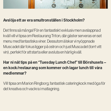
Avslöja ett av era smultronställen i Stockholm?
Det finns så många! För en fantastiskt exklusiv men avslappnad
kväll vill vi tipsa om Restaurang Triton, där gäster serveras en set
menu med fantastiska viner. Dessutom älskar vi nyöppnade
Muscadet där fokus ligger på ostron och just Muscadet (torrt vitt
vin), perfekt för att starta eller avsluta en härlig kväll.
Har ni nåt tips på en “Tuesday Lunch Chef” till Börshusets –
en kock/restaurang som kommer och lagar lunch till våra
medlemmar?
Vill tipsa om Marion Ringborg, fantastisk cateringkock med öga för
det kreativa och vackra i matlagning.