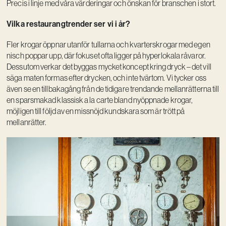
Precis i linje med våra värderingar och önskan för branschen i stort.
Vilka restaurangtrender ser vi i år?
Fler krogar öppnar utanför tullarna och kvarterskrogar med egen
nisch poppar upp, där fokuset ofta ligger på hyperlokala råvaror.
Dessutom verkar det byggas mycket koncept kring dryck – det vill
säga maten formas efter drycken, och inte tvärtom. Vi tycker oss
även se en tillbakagång från de tidigare trendande mellanrätterna till
en sparsmakad klassisk a la carte bland nyöppnade krogar,
möjligen till följd av en missnöjd kundskara som är trött på
mellanrätter.