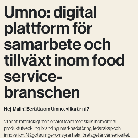
Umno: digital
Kreativ utveckling
Vision
plattform för
Kontakt
samarbete och
tillväxt inom food
service-
branschen
Hej Malin! Berätta om Umno, vilka är ni?
Vi är ett rätt brokigt men erfaret team med skills inom digital
produktutveckling, branding, marknadsföring, ledarskap och
innovation. Något som genomsyrar hela företaget är vår seriositet,