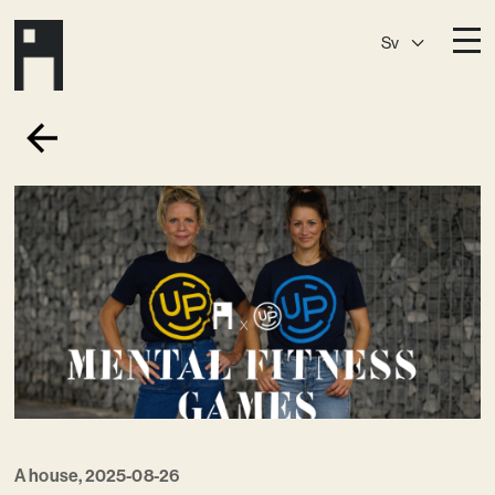
Sv
Destinationer
A House
Östermalm
A House
Slaktis
A House
Slussen
A House
Sickla
A House
Hagastaden
Medlemskap
Event­lokaler
Community
A house, 2025-08-26
Kreativ utveckling