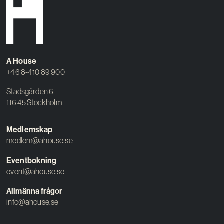
A House
+46 8-410 89 900
Stadsgården 6
116 45 Stockholm
Medlemskap
medlem@ahouse.se
Eventbokning
event@ahouse.se
Allmänna frågor
info@ahouse.se