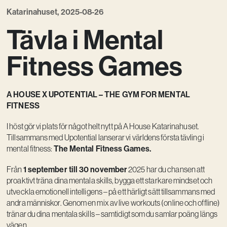
Katarinahuset, 2025-08-26
Vision
Tävla i Mental
Kontakt
Fitness Games
A HOUSE X UPOTENTIAL – THE GYM FOR MENTAL
FITNESS
I höst gör vi plats för något helt nytt på A House Katarinahuset.
Tillsammans med Upotential lanserar vi världens första tävling i
The Mental Fitness Games.
mental fitness:
1 september till 30 november
Från
2025 har du chansen att
proaktivt träna dina mentala skills, bygga ett starkare mindset och
utveckla emotionell intelligens – på ett härligt sätt tillsammans med
andra människor. Genom en mix av live workouts (online och offline)
tränar du dina mentala skills – samtidigt som du samlar poäng längs
vägen.