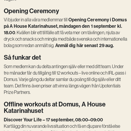
Opening Ceremony
Opening Ceremony i Domus
Vi bjuder in alla våra medlemmar till
på A House Katarinahuset, måndagen den 1 september kl.
18.00
. Kvällen blir ett tillfälle att få veta mer om tävlingen, njuta av
dryck och snacks och mingla med både svenska och internationella
Anmäl dig här senast 29 aug.
bolag som redan anmält sig.
Så funkar det
Som medlem kan du delta antingen själv eller med ditt team. Under
tre månader får du tillgång till 12 workouts – live online och IRL-pass i
Domus. Varje gång du deltar samlar du poäng till dig själv eller ditt
team. Det finns även priser att vinna längs vägen från Upotentials
Prize Partners.
Offline workouts at Domus, A House
Katarinahuset
Discover Your Life – 17 september, 08:00–09:00
Kartlägg din nuvarande livssituation och få en djupare förståelse