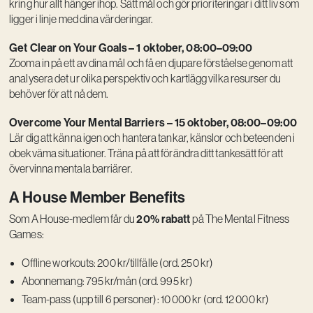
kring hur allt hänger ihop. Sätt mål och gör prioriteringar i ditt liv som
ligger i linje med dina värderingar.
Get Clear on Your Goals
– 1 oktober, 08:00–09:00
Zooma in på ett av dina mål och få en djupare förståelse genom att
analysera det ur olika perspektiv och kartlägg vilka resurser du
behöver för att nå dem.
Overcome Your Mental Barriers – 15 oktober, 08:00–09:00
Lär dig att känna igen och hantera tankar, känslor och beteenden i
obekväma situationer. Träna på att förändra ditt tankesätt för att
övervinna mentala barriärer.
A House Member Benefits
20% rabatt
Som A House-medlem får du
på The Mental Fitness
Games:
Offline workouts: 200 kr/tillfälle (ord. 250 kr)
Abonnemang: 795 kr/mån (ord. 995 kr)
Team-pass (upp till 6 personer): 10 000 kr (ord. 12 000 kr)