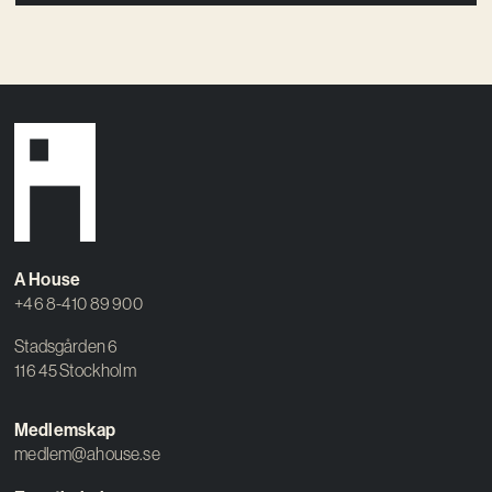
A House
+46 8-410 89 900
Stadsgården 6
116 45 Stockholm
Medlemskap
medlem@ahouse.se