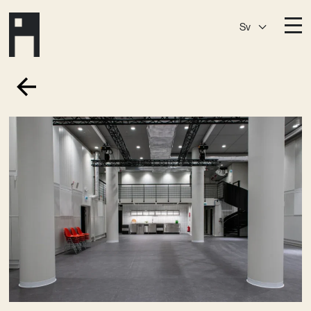
Sv
Destinationer
A House
Östermalm
A House
Slaktis
A House
Slussen
A House
Sickla
A House
Hagastaden
Medlemskap
Event­lokaler
Community