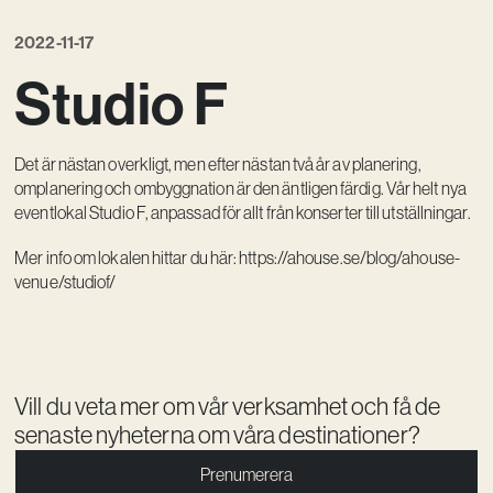
Kreativ utveckling
2022-11-17
Vision
Studio F
Kontakt
Det är nästan overkligt, men efter nästan två år av planering,
omplanering och ombyggnation är den äntligen färdig. Vår helt nya
eventlokal Studio F, anpassad för allt från konserter till utställningar.
Mer info om lokalen hittar du här:
https://ahouse.se/blog/ahouse-
venue/studiof/
Vill du veta mer om vår verksamhet och få de
senaste nyheterna om våra destinationer?
Prenumerera