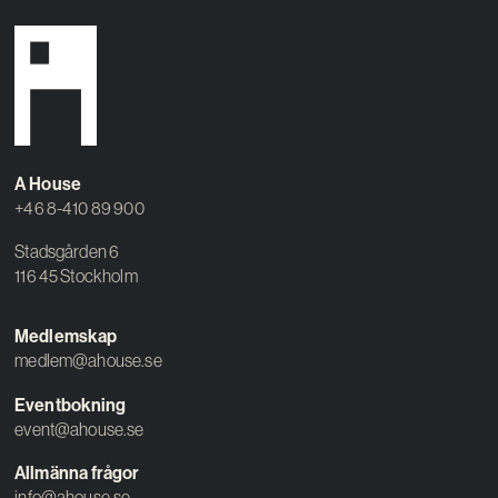
A House
+46 8-410 89 900
Stadsgården 6
116 45 Stockholm
Medlemskap
medlem@ahouse.se
Eventbokning
event@ahouse.se
Allmänna frågor
info@ahouse.se