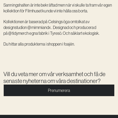
Sanningshalten är inte bekräftad men när vi skulle ta fram vår egen
kollektion för Filmhuset kunde vi inte hålla oss borta.
Kollektionen är baserad på Celsings öga omtolkat av
designstudion
@mimmiandx
. Designad och producerad
på
@tidymerch
egna fabrik i Tyresö. Och såklart ekologisk.
Du hittar alla produkterna i shoppen i foajén.
Vill du veta mer om vår verksamhet och få de
senaste nyheterna om våra destinationer?
Prenumerera