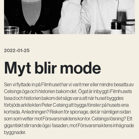
Kreativ utveckling
Vision
Kontakt
2022-01-25
Myt blir mode
Sen vi flyttade in på Filmhuset har vi varit mer eller mindre besatta av
Celsings öga och historien bakom det. Ögat är inbyggt i Filmhusets
fasad och historien bakom det sägs vara att när huset byggdes
förbjöds arkitekten Peter Celsing att bygga fönster på husets ena
kortsida. Anledningen? Risken för spionage, det är nämligen sidan
som som vetter mot Försvarsmaktens kontor. Celsings lösning? Ett
gigantiskt stirrande öga i fasaden, mot Försvarsmaktens inhägnade
byggnader.