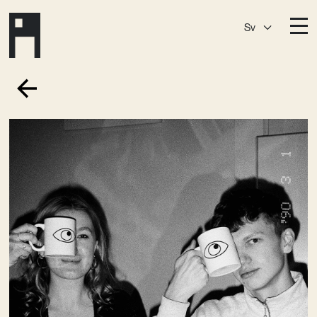
Sv
Destinationer
A House
Östermalm
A House
Slaktis
A House
Slussen
A House
Sickla
A House
Hagastaden
Medlemskap
Event­lokaler
Community