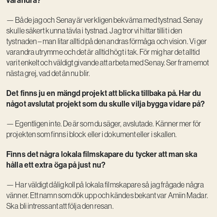
— Både jag och Senay är verkligen bekväma med tystnad. Senay
skulle säkert kunna tävla i tystnad. Jag tror vi hittar tillit i den
tystnaden – man litar alltid på den andras förmåga och vision. Vi ger
varandra utrymme och det är alltid högt i tak. För mig har det alltid
varit enkelt och väldigt givande att arbeta med Senay. Ser fram emot
nästa grej, vad det än nu blir.
Det finns ju en mängd projekt att blicka tillbaka på. Har du
något avslutat projekt som du skulle vilja bygga vidare på?
— Egentligen inte. De är som du säger, avslutade. Känner mer för
projekten som finns i block eller i dokument eller i skallen.
Finns det några lokala filmskapare du tycker att man ska
hålla ett extra öga på just nu?
— Har väldigt dålig koll på lokala filmskapare så jag frågade några
vänner. Ett namn som dök upp och kändes bekant var Amiin Madar.
Ska bli intressant att följa den resan.