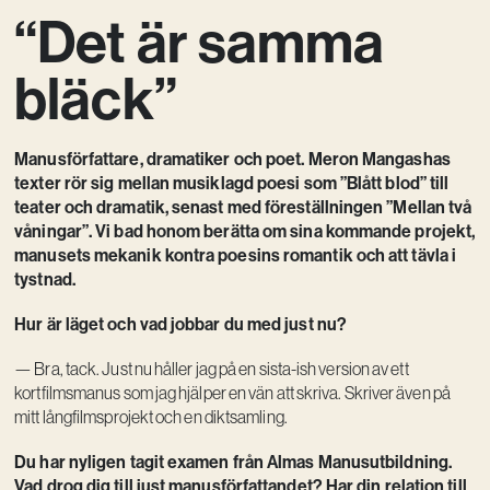
“Det är samma
Kreativ utveckling
Vision
bläck”
Kontakt
Manusförfattare, dramatiker och poet. Meron Mangashas
texter rör sig mellan musiklagd poesi som ”Blått blod” till
teater och dramatik, senast med föreställningen ”Mellan två
våningar”. Vi bad honom berätta om sina kommande projekt,
manusets mekanik kontra poesins romantik och att tävla i
tystnad.
Hur är läget och vad jobbar du med just nu?
— Bra, tack. Just nu håller jag på en sista-ish version av ett
kortfilmsmanus som jag hjälper en vän att skriva. Skriver även på
mitt långfilmsprojekt och en diktsamling.
Du har nyligen tagit examen från Almas Manusutbildning.
Vad drog dig till just manusförfattandet? Har din relation till