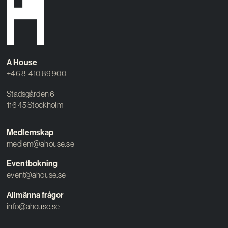
A House
+46 8-410 89 900
Stadsgården 6
116 45 Stockholm
Medlemskap
medlem@ahouse.se
Eventbokning
event@ahouse.se
Allmänna frågor
info@ahouse.se