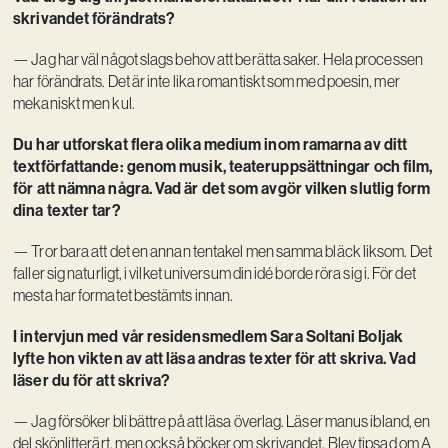
skrivandet förändrats?
— Jag har väl något slags behov att berätta saker. Hela processen
har förändrats. Det är inte lika romantiskt som med poesin, mer
mekaniskt men kul.
Du har utforskat flera olika medium inom ramarna av ditt
textförfattande: genom musik, teateruppsättningar och film,
för att nämna några. Vad är det som avgör vilken slutlig form
dina texter tar?
— Tror bara att det en annan tentakel men samma bläck liksom. Det
faller sig naturligt, i vilket universum din idé borde röra sig i. För det
mesta har formatet bestämts innan.
I intervjun med vår residensmedlem Sara Soltani Boljak
lyfte hon vikten av att läsa andras texter för att skriva. Vad
läser du för att skriva?
— Jag försöker bli bättre på att läsa överlag. Läser manus ibland, en
del skönlitterärt, men också böcker om skrivandet. Blev tipsad om A