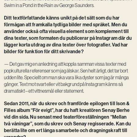
Swim in a Pond in the Rain av George Saunders.
Ditt textförfattande känns unikt på det sätt som du har
förmågan att framkalla tydliga bilder med språket. Men du
använder också ofta visuella element som komplement till
dina texter, som formaten du publicerar på Instagram där du
lägger korta utdrag av dina texter över fotografier. Vad har
bilder för funktion för ditt skrivande?
— Det gav mig en anledning att koppla samman vissa texter med
popkulturella referenser som jag älskar. Sen helt ärligt, det tar bort
udden lite. Speciellt om man ska vara lika dyster som jag är många
gånger. Text mot svart eller vit bakgrund på Instagram känns så
dramatiskt – ett vittnesmål eller statement.
Sedan 2011, när du skrev och framförde epilogen till Ison &
Filles album “För evigt”, har du haft kreatören Senay Berhe
vid din sida. Nu senast med teaterföreställningen “Mellan
två våningar”, som du skrev och Senay regisserade. Kan du
berätta lite om ert långa samarbete och dragningskraft till
varandra?