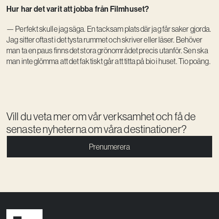
Hur har det varit att jobba från Filmhuset?
— Perfekt skulle jag säga. En tacksam plats där jag får saker gjorda.
Jag sitter oftast i det tysta rummet och skriver eller läser. Behöver
man ta en paus finns det stora grönområdet precis utanför. Sen ska
man inte glömma att det faktiskt går att titta på bio i huset. Tio poäng.
Vill du veta mer om vår verksamhet och få de
senaste nyheterna om våra destinationer?
Prenumerera