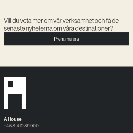
Vill du veta mer om vår verksamhet och få de
senaste nyheterna om våra destinationer?
Prenumerera
A House
+46 8-410 89 900