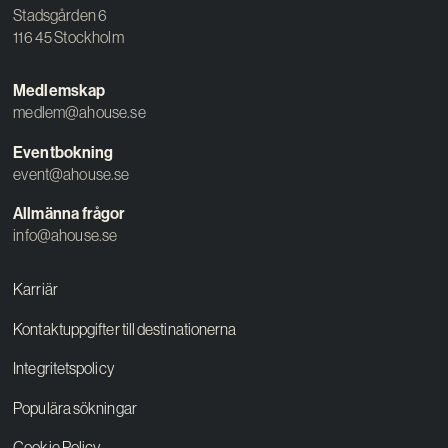
Stadsgården 6
116 45 Stockholm
Medlemskap
medlem@ahouse.se
Eventbokning
event@ahouse.se
Allmänna frågor
info@ahouse.se
Karriär
Kontaktuppgifter till destinationerna
Integritetspolicy
Populära sökningar
Cookie Policy