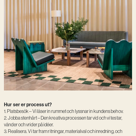
Hur ser er process ut?
1. Platsbesök – Vi läser in rummet och lyssnar in kundens behov.
2. Jobba stenhårt – Den kreativa processen tar vid och vi testar,
vänder och vrider på idéer.
3. Realisera. Vi tar fram ritningar, materialval och inredning, och