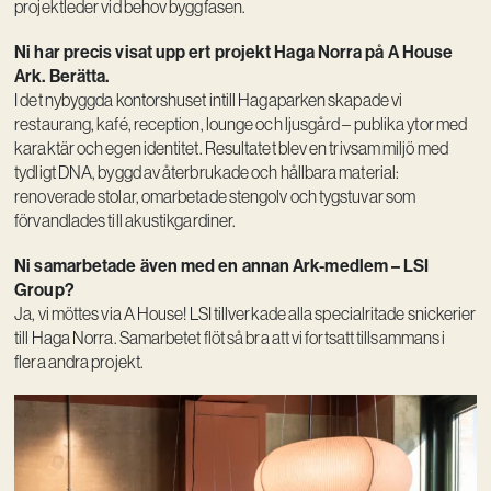
projektleder vid behov byggfasen.
Ni har precis visat upp ert projekt Haga Norra på A House
Ark. Berätta.
I det nybyggda kontorshuset intill Hagaparken skapade vi
restaurang, kafé, reception, lounge och ljusgård – publika ytor med
karaktär och egen identitet. Resultatet blev en trivsam miljö med
tydligt DNA, byggd av återbrukade och hållbara material:
renoverade stolar, omarbetade stengolv och tygstuvar som
förvandlades till akustikgardiner.
Ni samarbetade även med en annan Ark-medlem – LSI
Group?
Ja, vi möttes via A House! LSI tillverkade alla specialritade snickerier
till Haga Norra. Samarbetet flöt så bra att vi fortsatt tillsammans i
flera andra projekt.