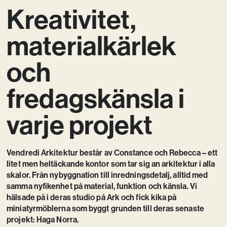
Kreativitet,
Kreativ utveckling
Vision
materialkärlek
Kontakt
och
fredagskänsla i
varje projekt
Vendredi Arkitektur består av Constance och Rebecca – ett
litet men heltäckande kontor som tar sig an arkitektur i alla
skalor. Från nybyggnation till inredningsdetalj, alltid med
samma nyfikenhet på material, funktion och känsla. Vi
hälsade på i deras studio på Ark och fick kika på
miniatyrmöblerna som byggt grunden till deras senaste
projekt: Haga Norra.