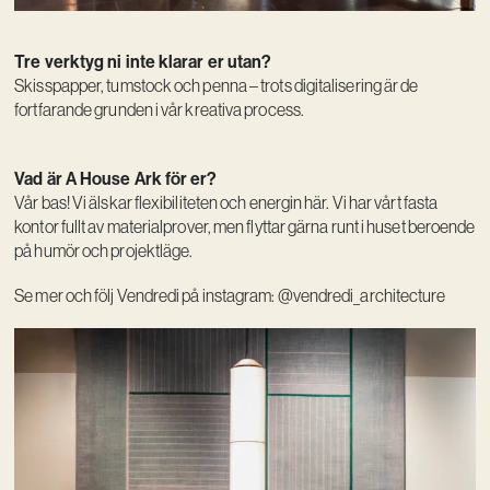
Tre verktyg ni inte klarar er utan?
Skisspapper, tumstock och penna – trots digitalisering är de
fortfarande grunden i vår kreativa process.
Vad är A House Ark för er?
Vår bas! Vi älskar flexibiliteten och energin här. Vi har vårt fasta
kontor fullt av materialprover, men flyttar gärna runt i huset beroende
på humör och projektläge.
Se mer och följ Vendredi på instagram: @vendredi_architecture