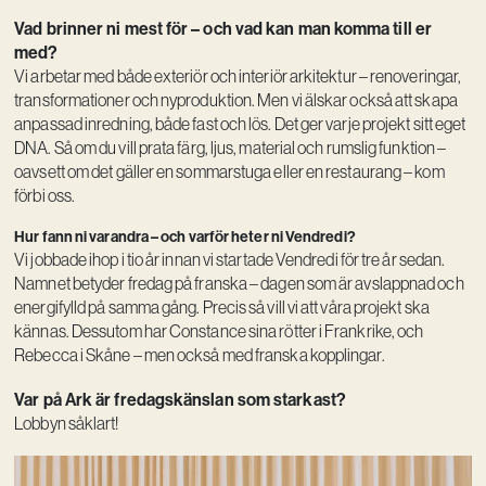
Vad brinner ni mest för – och vad kan man komma till er
med?
Vi arbetar med både exteriör och interiör arkitektur – renoveringar,
transformationer och nyproduktion. Men vi älskar också att skapa
anpassad inredning, både fast och lös. Det ger varje projekt sitt eget
DNA. Så om du vill prata färg, ljus, material och rumslig funktion –
oavsett om det gäller en sommarstuga eller en restaurang – kom
förbi oss.
Hur fann ni varandra – och varför heter ni Vendredi?
Vi jobbade ihop i tio år innan vi startade Vendredi för tre år sedan.
Namnet betyder fredag på franska – dagen som är avslappnad och
energifylld på samma gång. Precis så vill vi att våra projekt ska
kännas. Dessutom har Constance sina rötter i Frankrike, och
Rebecca i Skåne – men också med franska kopplingar.
Var på Ark är fredagskänslan som starkast?
Lobbyn såklart!