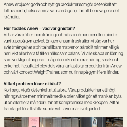
Anew erbjuder goda och nyttiga produkter som gör det enkelt att
fatta smarta, hälsosamma val i vardagen, utan att behöva göra det
krångligt.
Hur föddes Anew – vad var gnistan?
Vi har våra rötter inom träning och hälsa och har mer eller mindre
vuxit upp på gymgolvet. En gemensam frustration vi såg var hur
svårt många har att hitta hållbara matvanor, särskilt när man vill gå
ner i vikt eller bara få till en hälsosam balans. Vi ville skapa en lösning
som verkligen fungerar – något som kombinerar näring, smak och
enkelhet. Resultatet blev dels våra fantastiska produkter från Anew
och vårt koncept WeightTrainer, som nu finns på gym i flera länder.
Vilket problem löser ni bäst?
Kort sagt: vi gör det enkelt att äta bra. Våra produkter har ett högt
näringsvärde men minimalt med kalorier, vilket gör att man kan byta
ut en eller flera måltider utan att kompromissa med kroppen. Allt är
framtaget för att stötta sunda val – även när livet går fort.