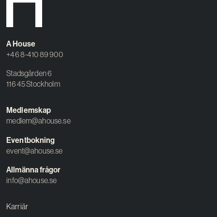
A House
+46 8-410 89 900
Stadsgården 6
116 45 Stockholm
Medlemskap
medlem@ahouse.se
Eventbokning
event@ahouse.se
Allmänna frågor
info@ahouse.se
Karriär