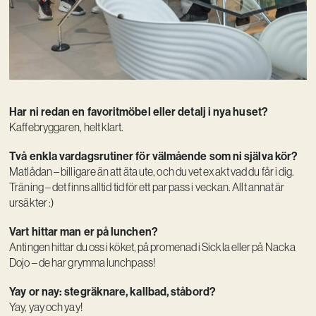
Har ni redan en favoritmöbel eller detalj i nya huset?
Kaffebryggaren, helt klart.
Två enkla vardagsrutiner för välmående som ni själva kör?
Matlådan – billigare än att äta ute, och du vet exakt vad du får i dig.
Träning – det finns alltid tid för ett par pass i veckan. Allt annat är
ursäkter :)
Vart hittar man er på lunchen?
Antingen hittar du oss i köket, på promenad i Sickla eller på Nacka
Dojo – de har grymma lunchpass!
Yay or nay: stegräknare, kallbad, ståbord?
Yay, yay och yay!