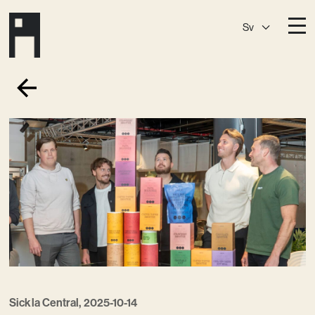
Sv
Destinationer
A House
Östermalm
A House
Slaktis
A House
Slussen
A House
Sickla
A House
Hagastaden
Medlemskap
Event­lokaler
Community
Sickla Central, 2025-10-14
Kreativ utveckling