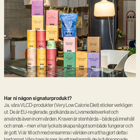
Har ni någon signaturprodukt?
Ja, våra VLCD-produkter (Very Low Calorie Diet) sticker verkligen
ut. De är EU-reglerade, godkända av Livsmedelsverket och
används även inom vården. Kraven är stenhårda – både på innehåll
och smak – men vi har lyckats skapa något som både fungerar och
är gott. Vi är till och med ensamma i världen om att ha gjort detta i
barformat. Våra bars är mer än ett mellanmål: de är fullproppade