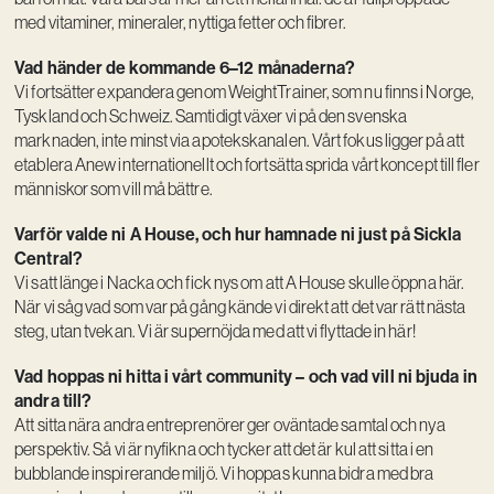
med vitaminer, mineraler, nyttiga fetter och fibrer.
Vad händer de kommande 6–12 månaderna?
Vi fortsätter expandera genom WeightTrainer, som nu finns i Norge,
Tyskland och Schweiz. Samtidigt växer vi på den svenska
marknaden, inte minst via apotekskanalen. Vårt fokus ligger på att
etablera Anew internationellt och fortsätta sprida vårt koncept till fler
människor som vill må bättre.
Varför valde ni A House, och hur hamnade ni just på Sickla
Central?
Vi satt länge i Nacka och fick nys om att A House skulle öppna här.
När vi såg vad som var på gång kände vi direkt att det var rätt nästa
steg, utan tvekan. Vi är supernöjda med att vi flyttade in här!
Vad hoppas ni hitta i vårt community – och vad vill ni bjuda in
andra till?
Att sitta nära andra entreprenörer ger oväntade samtal och nya
perspektiv. Så vi är nyfikna och tycker att det är kul att sitta i en
bubblande inspirerande miljö. Vi hoppas kunna bidra med bra