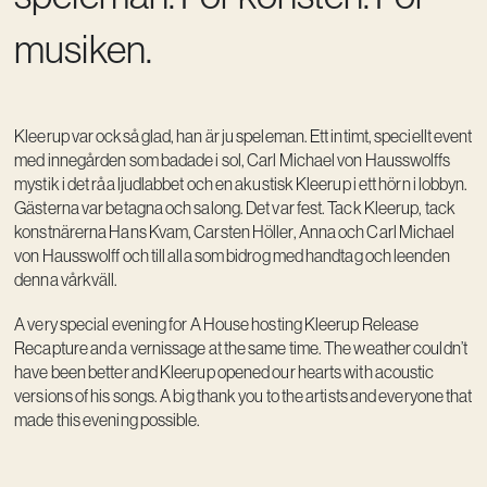
musiken.
Kleerup var också glad, han är ju speleman. Ett intimt, speciellt event
med innegården som badade i sol, Carl Michael von Hausswolffs
mystik i det råa ljudlabbet och en akustisk Kleerup i ett hörn i lobbyn.
Gästerna var betagna och salong. Det var fest. Tack Kleerup, tack
konstnärerna Hans Kvam, Carsten Höller, Anna och Carl Michael
von Hausswolff och till alla som bidrog med handtag och leenden
denna vårkväll.
A very special evening for A House hosting Kleerup Release
Recapture and a vernissage at the same time. The weather couldn’t
have been better and Kleerup opened our hearts with acoustic
versions of his songs. A big thank you to the artists and everyone that
made this evening possible.