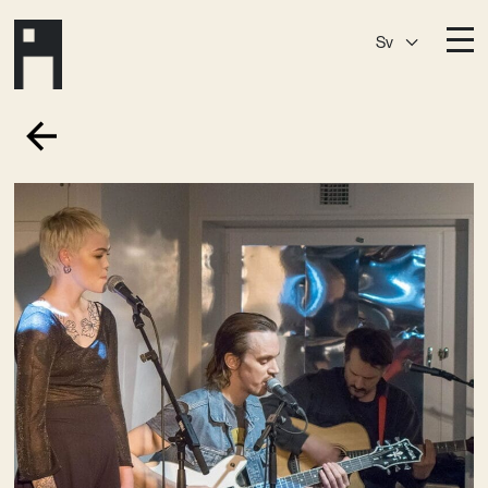
Sv
Destinationer
A House
Östermalm
A House
Slaktis
A House
Slussen
A House
Sickla
A House
Hagastaden
Medlemskap
Event­lokaler
Community
Kreativ utveckling