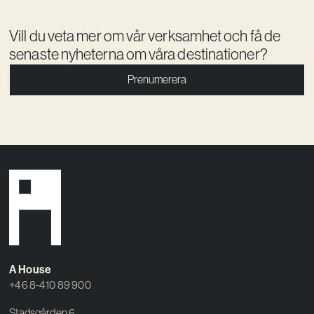
Vill du veta mer om vår verksamhet och få de
senaste nyheterna om våra destinationer?
Prenumerera
A House
+46 8-410 89 900
Stadsgården 6