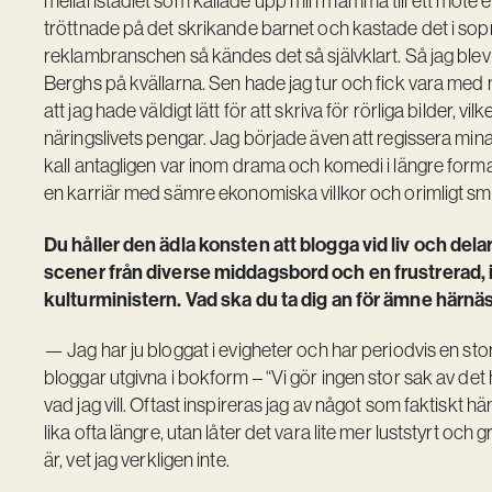
mellanstadiet som kallade upp min mamma till ett möte ef
tröttnade på det skrikande barnet och kastade det i sopn
reklambranschen så kändes det så självklart. Så jag ble
Berghs på kvällarna. Sen hade jag tur och fick vara med 
att jag hade väldigt lätt för att skriva för rörliga bilder, vi
näringslivets pengar. Jag började även att regissera mina r
kall antagligen var inom drama och komedi i längre format.
en karriär med sämre ekonomiska villkor och orimligt sm
Du håller den ädla konsten att blogga vid liv och delar 
scener från diverse middagsbord och en frustrerad, 
kulturministern. Vad ska du ta dig an för ämne härnä
— Jag har ju bloggat i evigheter och har periodvis en stor
bloggar utgivna i bokform – “Vi gör ingen stor sak av det 
vad jag vill. Oftast inspireras jag av något som faktiskt h
lika ofta längre, utan låter det vara lite mer luststyrt och 
är, vet jag verkligen inte.