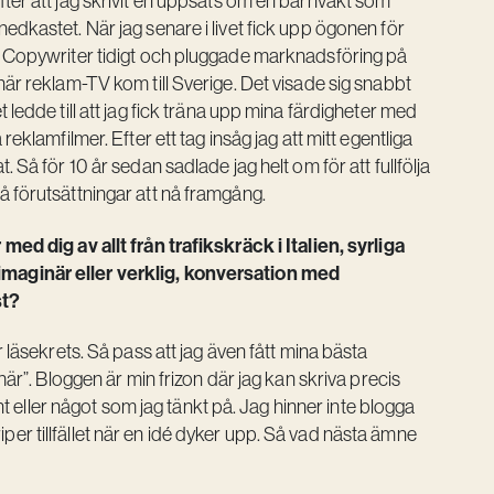
ter att jag skrivit en uppsats om en barnvakt som
edkastet. När jag senare i livet fick upp ögonen för
v Copywriter tidigt och pluggade marknadsföring på
när reklam-TV kom till Sverige. Det visade sig snabbt
lket ledde till att jag fick träna upp mina färdigheter med
eklamfilmer. Efter ett tag insåg jag att mitt egentliga
 Så för 10 år sedan sadlade jag helt om för att fullfölja
å förutsättningar att nå framgång.
med dig av allt från trafikskräck i Italien, syrliga
imaginär eller verklig, konversation med
st?
 läsekrets. Så pass att jag även fått mina bästa
här”. Bloggen är min frizon där jag kan skriva precis
änt eller något som jag tänkt på. Jag hinner inte blogga
griper tillfället när en idé dyker upp. Så vad nästa ämne