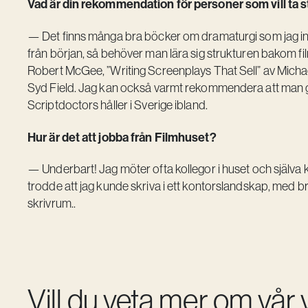
Vad är din rekommendation för personer som vill ta s
— Det finns många bra böcker om dramaturgi som jag int
från början, så behöver man lära sig strukturen bakom f
Robert McGee, ”Writing Screenplays That Sell” av Micha
Syd Field. Jag kan också varmt rekommendera att man g
Scriptdoctors håller i Sverige ibland.
Hur är det att jobba från Filmhuset?
— Underbart! Jag möter ofta kollegor i huset och själva 
trodde att jag kunde skriva i ett kontorslandskap, med bra
skrivrum..
Vill du veta mer om vår