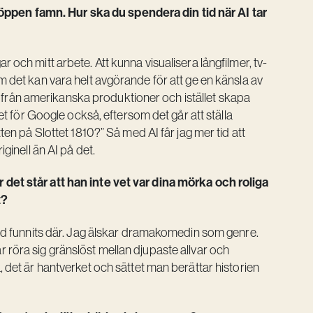
ppen famn. Hur ska du spendera din tid när AI tar
 och mitt arbete. Att kunna visualisera långfilmer, tv-
m det kan vara helt avgörande för att ge en känsla av
der från amerikanska produktioner och istället skapa
let för Google också, eftersom det går att ställa
ten på Slottet 1810?” Så med AI får jag mer tid att
iginell än AI på det.
 det står att han inte vet var dina mörka och roliga
t?
ltid funnits där. Jag älskar dramakomedin som genre.
 röra sig gränslöst mellan djupaste allvar och
, det är hantverket och sättet man berättar historien