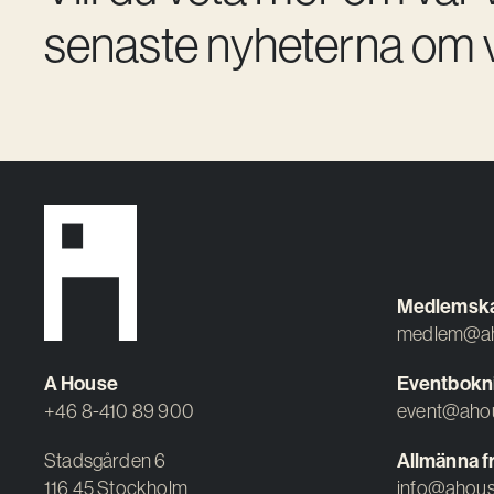
senaste nyheterna om v
Medlemsk
medlem@ah
A House
Eventbokn
+46 8-410 89 900
event@aho
Stadsgården 6
Allmänna f
116 45 Stockholm
info@ahous