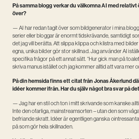
På samma blogg verkar du välkomna AI med relativt ö
över?
— AI har redan tagit över som bildgenerator i mina bloggar
serier eller bloggar är enormt tidskrävande, samtidigt so
det jag vill berätta. Att slippa klippa och klistra med bil
egna, unika bilder gör stor skillnad. Jag använder AI istäl
specifika frågor på ett annat sätt. “Hur gick man på toalet
skriva manus istället och jag kommer alltid att vara mer or
På din hemsida finns ett citat från Jonas Åkerlund där
idéer kommer ifrån. Har du själv något bra svar på de
— Jag har en stil och ton i mitt skrivande som kanske al
Inte den ofarliga, mainstreamsorten – utan den som vågar
befriande skratt. Idéer är egentligen ganska ointressanta
på som gör hela skillnaden.