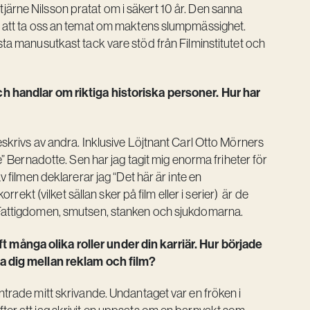
järne Nilsson pratat om i säkert 10 år. Den sanna
de att ta oss an temat om maktens slumpmässighet.
sta manusutkast tack vare stöd från Filminstitutet och
ch handlar om riktiga historiska personer. Hur har
eskrivs av andra. Inklusive Löjtnant Carl Otto Mörners
e” Bernadotte. Sen har jag tagit mig enorma friheter för
v filmen deklarerar jag “Det här är inte en
orrekt (vilket sällan sker på film eller i serier) är de
. Fattigdomen, smutsen, stanken och sjukdomarna.
 många olika roller under din karriär. Hur började
ra dig mellan reklam och film?
ntrade mitt skrivande. Undantaget var en fröken i