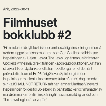
Kreativ utveckling
Ark, 2022-08-11
Vision
Filmhuset
Kontakt
bokklubb #2
”Filmhistorien är fylld av historier om besvärliga inspelningar men få
av dem triggar stresshormonerna som Carl Gottliebs skildring av
inspelningen av Hajen (Jaws). The Jaws Log är manusförfattaren
Gottliebs vittnesmål direkt från den kaotiska produktionen. Allt från
strejker till den dysfunktionella hajmodellen går emot det hårt
prövade filmteamet. En 26-årig Steven Spielberg inleder
inspelningen med entusiasm men avslutar efter 159 dagar med att
skrika I SHALL NOT RETURN när han lämnar Martha’s Vineyard.
Inspelningen följdes för Spielberg av panikattacker och månader av
mardrömmar om en filminspelning till havs som aldrig tar slut och
The Jaws Log berättar varför.”