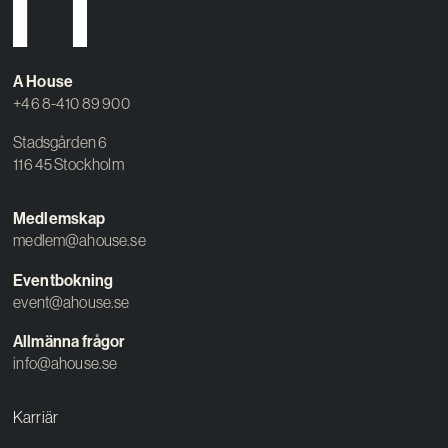
A House
+46 8-410 89 900
Stadsgården 6
116 45 Stockholm
Medlemskap
medlem@ahouse.se
Eventbokning
event@ahouse.se
Allmänna frågor
info@ahouse.se
Karriär