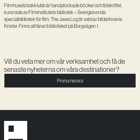
Filmhusets bokklubb är handplockade böcker och tidskrifter,
kurerade av Filminstitutets bibliotek – Sveriges enda
specialbibliotek för film. The Jaws Log är vald av bildarkivarie
Krister. Finns att låna i biblioteket på Borgvägen 1.
Vill du veta mer om vår verksamhet och få de
senaste nyheterna om våra destinationer?
Prenumerera