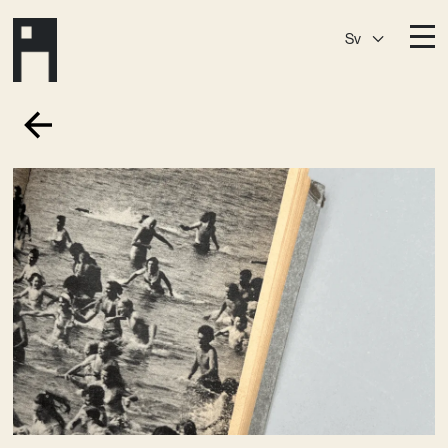
Sv
Destinationer
A House
Östermalm
A House
Slaktis
A House
Slussen
A House
Sickla
A House
Hagastaden
Medlemskap
Event­lokaler
Community