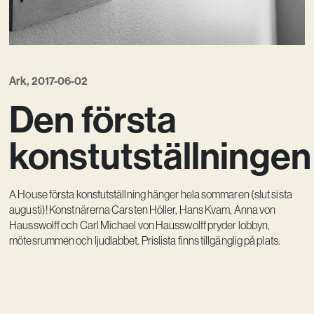
Vision
Kontakt
Ark, 2017-06-02
Den första
konstutställningen
A House första konstutställning hänger hela sommaren (slut sista
augusti)! Konstnärerna Carsten Höller, Hans Kvam, Anna von
Hausswolff och Carl Michael von Hausswolff pryder lobbyn,
mötesrummen och ljudlabbet. Prislista finns tillgänglig på plats.