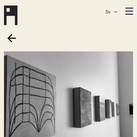
Sv
Destinationer
A House
Östermalm
A House
Slaktis
A House
Slussen
A House
Sickla
A House
Hagastaden
Medlemskap
Event­lokaler
Community
Kreativ utveckling