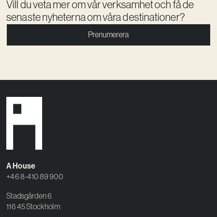
Vill du veta mer om vår verksamhet och få de
senaste nyheterna om våra destinationer?
Prenumerera
A House
+46 8-410 89 900
Stadsgården 6
116 45 Stockholm