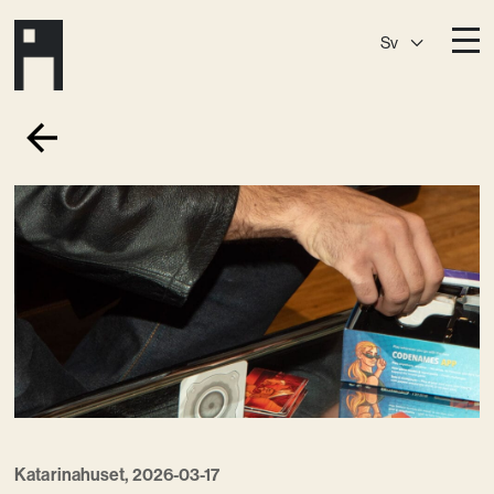
Sv
Destinationer
A House
Östermalm
A House
Slaktis
A House
Slussen
A House
Sickla
A House
Hagastaden
Medlemskap
Event­lokaler
Community
Katarinahuset, 2026-03-17
Kreativ utveckling