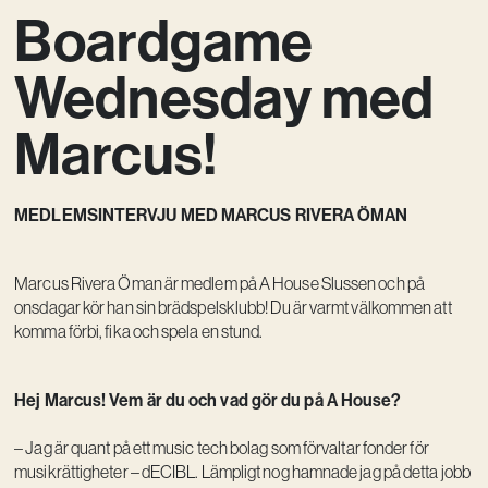
Boardgame
Vision
Kontakt
Wednesday med
Marcus!
MEDLEMSINTERVJU MED MARCUS RIVERA ÖMAN
Marcus Rivera Öman är medlem på A House Slussen och på
onsdagar kör han sin brädspelsklubb! Du är varmt välkommen att
komma förbi, fika och spela en stund.
Hej Marcus! Vem är du och vad gör du på A House?
– Jag är quant på ett music tech bolag som förvaltar fonder för
musikrättigheter – dECIBL. Lämpligt nog hamnade jag på detta jobb