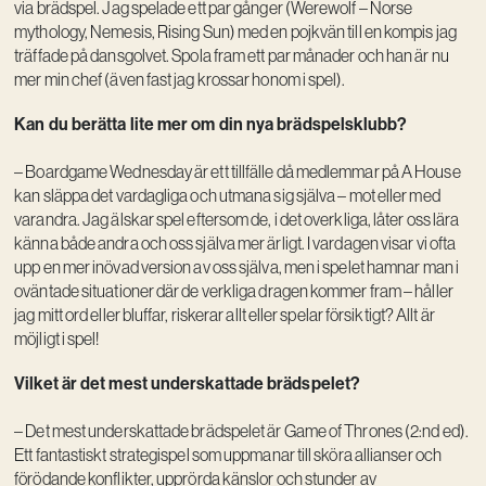
via brädspel. Jag spelade ett par gånger (Werewolf – Norse
mythology, Nemesis, Rising Sun) med en pojkvän till en kompis jag
träffade på dansgolvet. Spola fram ett par månader och han är nu
mer min chef (även fast jag krossar honom i spel).
Kan du berätta lite mer om din nya brädspelsklubb?
– Boardgame Wednesday är ett tillfälle då medlemmar på A House
kan släppa det vardagliga och utmana sig själva – mot eller med
varandra. Jag älskar spel eftersom de, i det overkliga, låter oss lära
känna både andra och oss själva mer ärligt. I vardagen visar vi ofta
upp en mer inövad version av oss själva, men i spelet hamnar man i
oväntade situationer där de verkliga dragen kommer fram – håller
jag mitt ord eller bluffar, riskerar allt eller spelar försiktigt? Allt är
möjligt i spel!
Vilket är det mest underskattade brädspelet?
– Det mest underskattade brädspelet är Game of Thrones (2:nd ed).
Ett fantastiskt strategispel som uppmanar till sköra allianser och
förödande konflikter, upprörda känslor och stunder av