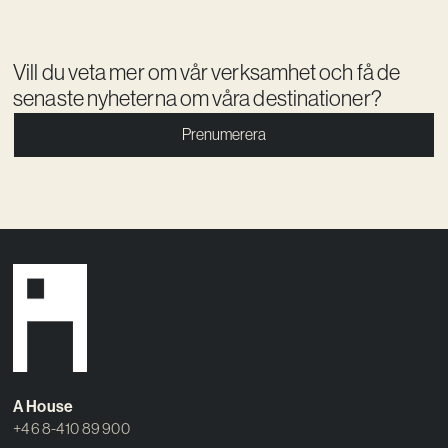
Vill du veta mer om vår verksamhet och få de
senaste nyheterna om våra destinationer?
Prenumerera
A House
+46 8-410 89 900