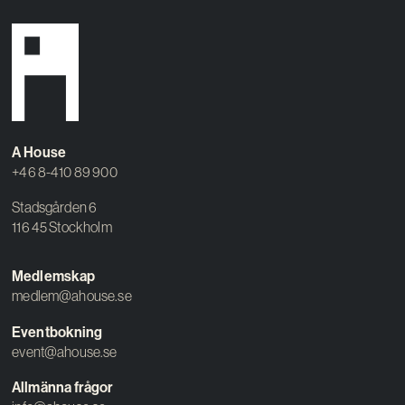
A House
+46 8-410 89 900
Stadsgården 6
116 45 Stockholm
Medlemskap
medlem@ahouse.se
Eventbokning
event@ahouse.se
Allmänna frågor