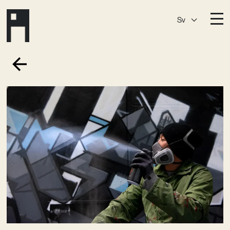
Sv
Destinationer
A House
Östermalm
A House
Slaktis
A House
Slussen
A House
Sickla
A House
Hagastaden
Medlemskap
Event­lokaler
Community