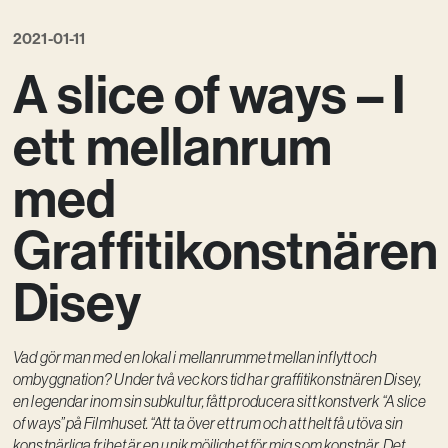
Kreativ utveckling
2021-01-11
Vision
A slice of ways – I
Kontakt
ett mellanrum
med
Graffitikonstnären
Disey
Vad gör man med en lokal i mellanrummet mellan inflytt och
ombyggnation? Under två veckors tid har graffitikonstnären Disey,
en legendar inom sin subkultur, fått producera sitt konstverk “A slice
of ways” på Filmhuset. “Att ta över ett rum och att helt få utöva sin
konstnärliga frihet är en unik möjlighet för mig som konstnär. Det