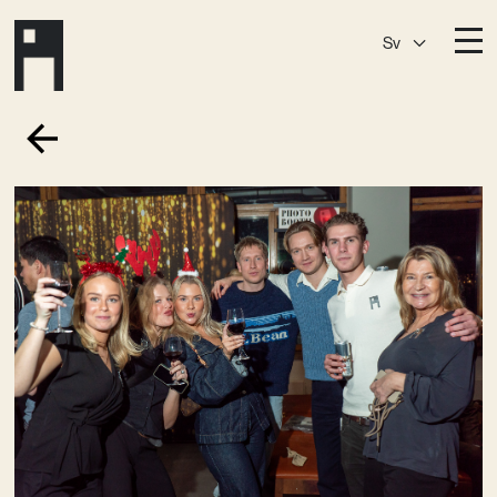
Sv
Destinationer
A House
Östermalm
A House
Slaktis
A House
Slussen
A House
Sickla
A House
Hagastaden
Medlemskap
Event­lokaler
Community