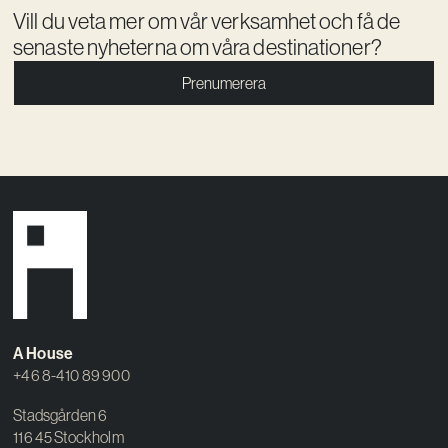
Vill du veta mer om vår verksamhet och få de
senaste nyheterna om våra destinationer?
Prenumerera
A House
+46 8-410 89 900
Stadsgården 6
116 45 Stockholm