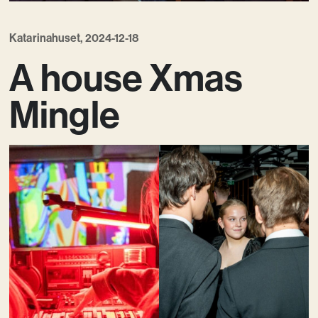
Kreativ utveckling
Katarinahuset, 2024-12-18
Vision
A house Xmas
Kontakt
Mingle