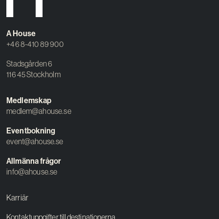
Kreativ utveckling
Vision
A House
+46 8-410 89 900
Kontakt
Stadsgården 6
116 45 Stockholm
Medlemskap
medlem@ahouse.se
Eventbokning
event@ahouse.se
Allmänna frågor
info@ahouse.se
Karriär
Kontaktuppgifter till destinationerna