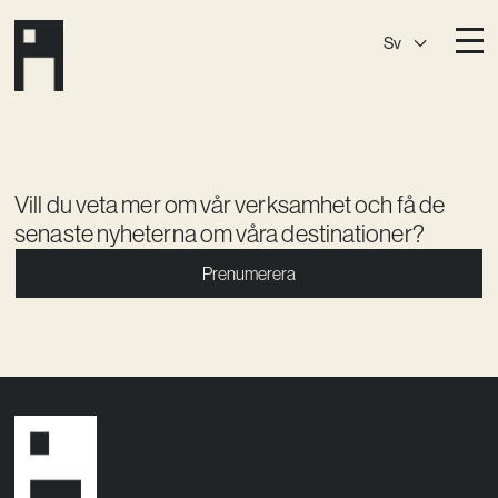
Sv
Destinationer
A House
Östermalm
A House
Slaktis
Vill du veta mer om vår verksamhet och få de
senaste nyheterna om våra destinationer?
A House
Slussen
Prenumerera
A House
Sickla
A House
Hagastaden
Medlemskap
Event­lokaler
Community