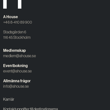
Vision
Kontakt
A House
+46 8-410 89 900
Stadsgården 6
116 45 Stockholm
Medlemskap
medlem@ahouse.se
Eventbokning
event@ahouse.se
Allmänna frågor
info@ahouse.se
Karriär
Kontaktuppgifter till destinationerna