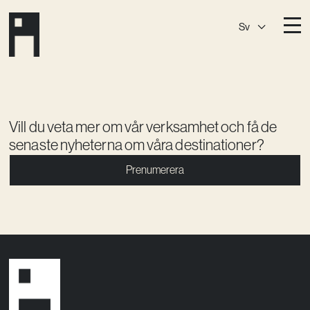
Sv
Destinationer
A House
Östermalm
A House
Slaktis
Vill du veta mer om vår verksamhet och få de
senaste nyheterna om våra destinationer?
A House
Slussen
Prenumerera
A House
Sickla
A House
Hagastaden
Medlemskap
Event­lokaler
Community
Kreativ utveckling